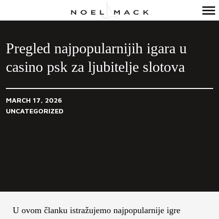
Primary
Navigation
Pregled najpopularnijih igara u
casino psk za ljubitelje slotova
MARCH 17, 2026
UNCATEGORIZED
U ovom članku istražujemo najpopularnije igre