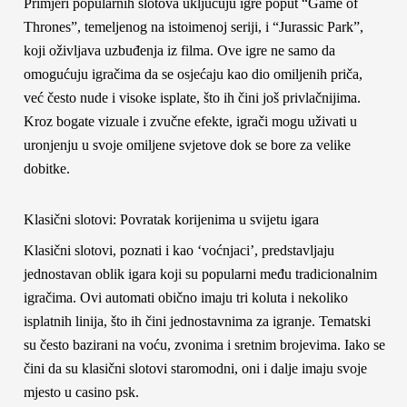
Primjeri popularnih slotova uključuju igre poput “Game of
Thrones”, temeljenog na istoimenoj seriji, i “Jurassic Park”,
koji oživljava uzbuđenja iz filma. Ove igre ne samo da
omogućuju igračima da se osjećaju kao dio omiljenih priča,
već često nude i visoke isplate, što ih čini još privlačnijima.
Kroz bogate vizuale i zvučne efekte, igrači mogu uživati u
uronjenju u svoje omiljene svjetove dok se bore za velike
dobitke.
Klasični slotovi: Povratak korijenima u svijetu igara
Klasični slotovi, poznati i kao ‘voćnjaci’, predstavljaju
jednostavan oblik igara koji su popularni među tradicionalnim
igračima. Ovi automati obično imaju tri koluta i nekoliko
isplatnih linija, što ih čini jednostavnima za igranje. Tematski
su često bazirani na voću, zvonima i sretnim brojevima. Iako se
čini da su klasični slotovi staromodni, oni i dalje imaju svoje
mjesto u casino psk.