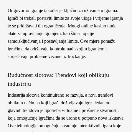
Odgovorno igranje također je ključno za uživanje u igrama.
Igrači bi trebali postaviti limite za svoje uloge i vrijeme igranja
te se pridržavati tih ograničenja. Mnogi online kasino nude
alate za upravljanje igranjem, kao što su opcije
samoisključivanja i postavljanja limite. Ove mjere pomažu
igračima da održavaju kontrolu nad svojim igranjem i
sprječavaju probleme vezane uz kockanje.
Budućnost slotova: Trendovi koji oblikuju
industriju
Industrija slotova kontinuirano se razvija, a novi trendovi
oblikuju način na koji igrači doživljavaju igre. Jedan od
glavnih trendova je upotreba virtualne i proširene stvarnosti,
koja omogućuje igračima da se urone u potpuno nova iskustva.
Ove tehnologije omogućuju stvaranje interaktivnih igara koje