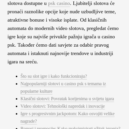
slotova dostupne u
psk casino
. Ljubitelji slotova će
pronaći raznolike opcije koje nude uzbudljive teme,
atraktivne bonuse i visoke isplate. Od klasičnih
automata do modernih video slotova, pregledat ćemo
igre koje su najviše privukle pažnju igrača u casino
psk. Također ćemo dati savjete za odabir pravog
automata i istaknuti najnovije trendove u industriji
igara na sreću.
Što su slot igre i kako funkcioniraju?
Najpopularniji slotovi u casino psk s temama iz
popularne kulture
Klasični slotovi: Povratak korijenima u svijetu igara
Video slotovi: Tehnološki napredak i inovacije
Igre s progresivnim jackpotom: Kako osvojiti velike
nagrade?
Bonusi i promocije: Kako maksimizirati užitak igranja?