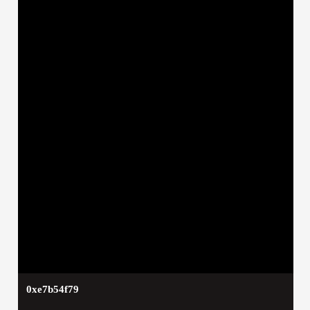
0xe7b54f79