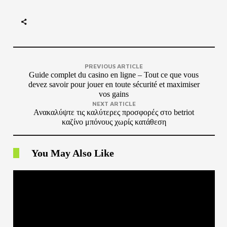
PREVIOUS ARTICLE
Guide complet du casino en ligne – Tout ce que vous
devez savoir pour jouer en toute sécurité et maximiser
vos gains
NEXT ARTICLE
Ανακαλύψτε τις καλύτερες προσφορές στο betriot
καζίνο μπόνους χωρίς κατάθεση
You May Also Like