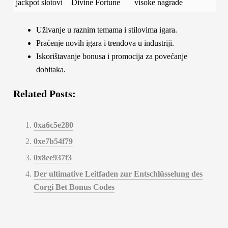
jackpot slotovi
Divine Fortune
visoke nagrade
Uživanje u raznim temama i stilovima igara.
Praćenje novih igara i trendova u industriji.
Iskorištavanje bonusa i promocija za povećanje
dobitaka.
Related Posts:
0xa6c5e280
0xe7b54f79
0x8ee937f3
Der ultimative Leitfaden zur Entschlüsselung des
Corgi Bet Bonus Codes