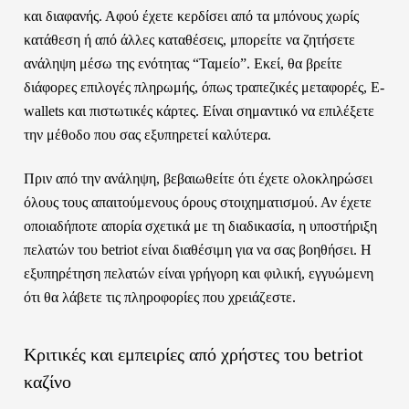
και διαφανής. Αφού έχετε κερδίσει από τα μπόνους χωρίς
κατάθεση ή από άλλες καταθέσεις, μπορείτε να ζητήσετε
ανάληψη μέσω της ενότητας “Ταμείο”. Εκεί, θα βρείτε
διάφορες επιλογές πληρωμής, όπως τραπεζικές μεταφορές, E-
wallets και πιστωτικές κάρτες. Είναι σημαντικό να επιλέξετε
την μέθοδο που σας εξυπηρετεί καλύτερα.
Πριν από την ανάληψη, βεβαιωθείτε ότι έχετε ολοκληρώσει
όλους τους απαιτούμενους όρους στοιχηματισμού. Αν έχετε
οποιαδήποτε απορία σχετικά με τη διαδικασία, η υποστήριξη
πελατών του betriot είναι διαθέσιμη για να σας βοηθήσει. Η
εξυπηρέτηση πελατών είναι γρήγορη και φιλική, εγγυώμενη
ότι θα λάβετε τις πληροφορίες που χρειάζεστε.
Κριτικές και εμπειρίες από χρήστες του betriot
καζίνο