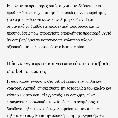
Επιπλέον, οι προσφορές αυτές συχνά συνοδεύονται από
προϋποθέσεις στοιχηματισμού, οι οποίες είναι απαραίτητες
για να μπορέσετε να κάνετε ανάληψη κερδών. Είναι
σημαντικό να διαβάσετε προσεκτικά τους όρους και τις
προϋποθέσεις πριν αποδεχτείτε οποιαδήποτε προσφορά. Αυτό
θα σας βοηθήσει να κατανοήσετε καλύτερα πώς να
αξιοποιήσετε τις προσφορές στο betriot casino.
Πώς να εγγραφείτε και να αποκτήσετε πρόσβαση
στο betriot casino;
Η διαδικασία εγγραφής στο betriot casino είναι απλή και
γρήγορη. Αρχικά, επισκεφθείτε την ιστοσελίδα του καζίνο και
κάντε κλικ στο κουμπί εγγραφής. Θα σας ζητηθεί να
εισαγάγετε προσωπικά στοιχεία, όπως το όνομά σας, τη
διεύθυνση ηλεκτρονικού ταχυδρομείου και τον αριθμό
τηλεφώνου σας. Μετά την ολοκλήρωση της εγγραφής, θα