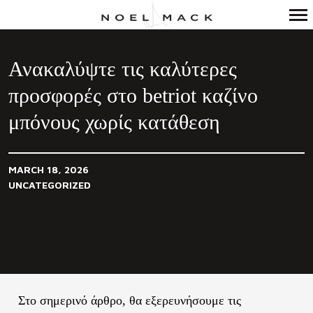
Primary
Navigation
Ανακαλύψτε τις καλύτερες
προσφορές στο betriot καζίνο
μπόνους χωρίς κατάθεση
MARCH 18, 2026
UNCATEGORIZED
Στο σημερινό άρθρο, θα εξερευνήσουμε τις