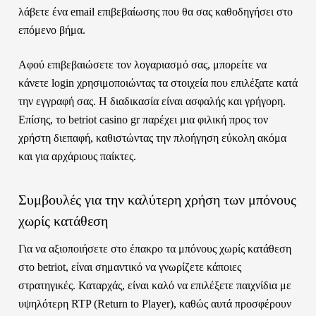
λάβετε ένα email επιβεβαίωσης που θα σας καθοδηγήσει στο
επόμενο βήμα.
Αφού επιβεβαιώσετε τον λογαριασμό σας, μπορείτε να
κάνετε login χρησιμοποιώντας τα στοιχεία που επιλέξατε κατά
την εγγραφή σας. Η διαδικασία είναι ασφαλής και γρήγορη.
Επίσης, το betriot casino gr παρέχει μια φιλική προς τον
χρήστη διεπαφή, καθιστώντας την πλοήγηση εύκολη ακόμα
και για αρχάριους παίκτες.
Συμβουλές για την καλύτερη χρήση των μπόνους
χωρίς κατάθεση
Για να αξιοποιήσετε στο έπακρο τα μπόνους χωρίς κατάθεση
στο betriot, είναι σημαντικό να γνωρίζετε κάποιες
στρατηγικές. Καταρχάς, είναι καλό να επιλέξετε παιχνίδια με
υψηλότερη RTP (Return to Player), καθώς αυτά προσφέρουν