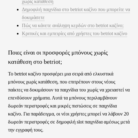
χωρίς κατάθεση
Δημοφιλή παιχνίδια στο betriot καζίνο που μπορείτε να
δοκιμάσετε
Πώς να κάνετε ανάληψη κερδών στο betriot καζίνο;
Κριτικές και εμπειρίες από χρήστες του betriot καζίνο
Ποιες είναι οι προσφορές μπόνους χωρίς
κατάθεση στο betriot;
Το betriot καζίνο προσφέρει μια σειρά από ελκυστικά
μπόνους χωρίς κατάθεση, που επιτρέπουν στους νέους
παίκτες να δοκιμάσουν τα παιχνίδια του χωρίς να χρειαστεί να
επενδύσουν χρήματα. Αυτά τα μπόνους περιλαμβάνουν
δωρεάν περιστροφές και μικρές πιστώσεις σε παιχνίδια
καζίνο. Για παράδειγμα, οι νέοι χρήστες μπορεί να λάβουν 20
δωρεάν περιστροφές σε δημοφιλή slot παιχνίδια αμέσως μετά
την εγγραφή τους.