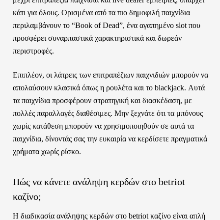
κάτι για όλους. Ορισμένα από τα πιο δημοφιλή παιχνίδια
περιλαμβάνουν το “Book of Dead”, ένα αγαπημένο slot που
προσφέρει συναρπαστικά χαρακτηριστικά και δωρεάν
περιστροφές.
Επιπλέον, οι λάτρεις των επιτραπέζιων παιχνιδιών μπορούν να
απολαύσουν κλασικά όπως η ρουλέτα και το blackjack. Αυτά
τα παιχνίδια προσφέρουν στρατηγική και διασκέδαση, με
πολλές παραλλαγές διαθέσιμες. Μην ξεχνάτε ότι τα μπόνους
χωρίς κατάθεση μπορούν να χρησιμοποιηθούν σε αυτά τα
παιχνίδια, δίνοντάς σας την ευκαιρία να κερδίσετε πραγματικά
χρήματα χωρίς ρίσκο.
Πώς να κάνετε ανάληψη κερδών στο betriot
καζίνο;
Η διαδικασία ανάληψης κερδών στο betriot καζίνο είναι απλή