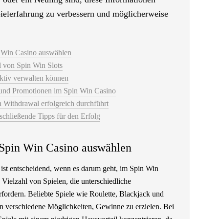
pielerfahrung zu verbessern und möglicherweise
n Win Casino auswählen
l von Spin Win Slots
ektiv verwalten können
und Promotionen im Spin Win Casino
 Withdrawal erfolgreich durchführt
hließende Tipps für den Erfolg
 Spin Win Casino auswählen
 ist entscheidend, wenn es darum geht, im Spin Win
Vielzahl von Spielen, die unterschiedliche
ordern. Beliebte Spiele wie Roulette, Blackjack und
ten verschiedene Möglichkeiten, Gewinne zu erzielen. Bei