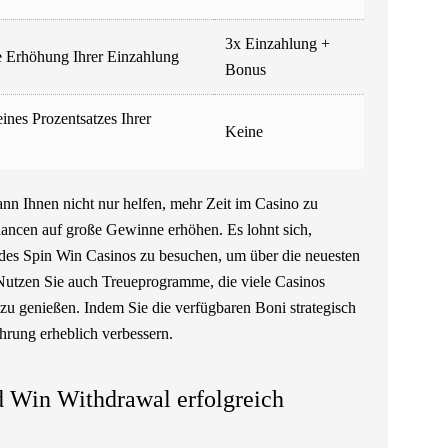
3x Einzahlung +
e Erhöhung Ihrer Einzahlung
Bonus
eines Prozentsatzes Ihrer
Keine
n Ihnen nicht nur helfen, mehr Zeit im Casino zu
hancen auf große Gewinne erhöhen. Es lohnt sich,
 des Spin Win Casinos zu besuchen, um über die neuesten
 Nutzen Sie auch Treueprogramme, die viele Casinos
 zu genießen. Indem Sie die verfügbaren Boni strategisch
hrung erheblich verbessern.
 Win Withdrawal erfolgreich