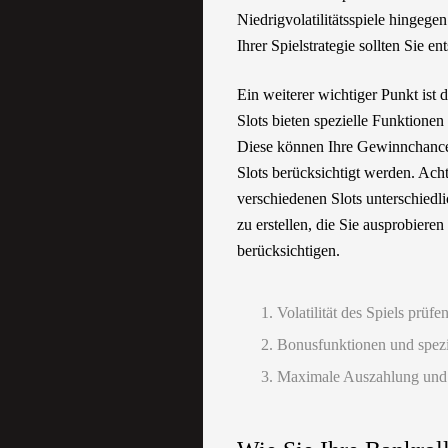
Niedrigvolatilitätsspiele hingeg
Ihrer Spielstrategie sollten Sie e
Ein weiterer wichtiger Punkt ist
Slots bieten spezielle Funktione
Diese können Ihre Gewinnchancen
Slots berücksichtigt werden. Ach
verschiedenen Slots unterschiedlic
zu erstellen, die Sie ausprobiere
berücksichtigen.
Volatilität des Spiels prüf
Bonusfunktionen und spezi
Maximale Auszahlung und 