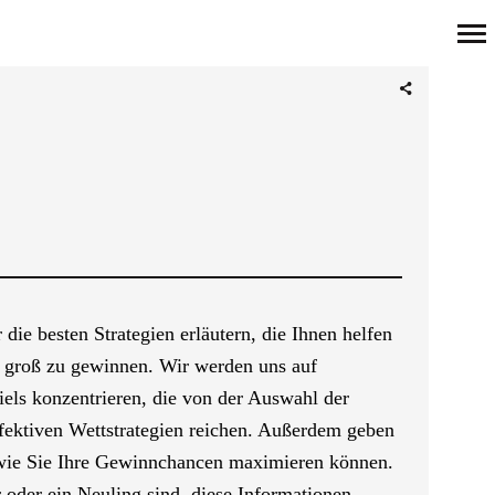
Primary
Navigation
die besten Strategien erläutern, die Ihnen helfen
 groß zu gewinnen. Wir werden uns auf
els konzentrieren, die von der Auswahl der
effektiven Wettstrategien reichen. Außerdem geben
 wie Sie Ihre Gewinnchancen maximieren können.
r oder ein Neuling sind, diese Informationen