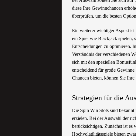
der Auswahl sollten Sie sich auf 
diese Ihre Gewinnchancen erhöhe
überprüfen, um die besten Optione
Ein weiterer wichtiger Aspekt ist
ein Spiel wie Blackjack spielen, 
Entscheidungen zu optimieren. Im
Verständnis der verschiedenen We
sich mit den speziellen Bonusfunk
entscheidend für große Gewinne 
Chancen bieten, können Sie Ihre Z
Strategien für die Au
Die Spin Win Slots sind bekannt 
erzielen. Bei der Auswahl der ric
berücksichtigen. Zunächst ist es w
Hochvolatilitätsspiele bieten zwa