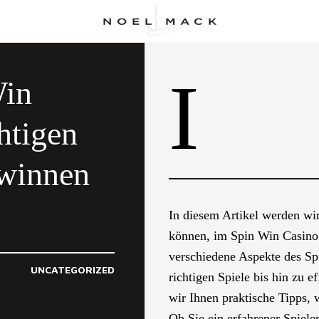
I
Win
htigen
ewinnen
In diesem Artikel werden wir 
können, im Spin Win Casino
verschiedene Aspekte des Spi
UNCATEGORIZED
richtigen Spiele bis hin zu 
wir Ihnen praktische Tipps,
Ob Sie ein erfahrener Spiele