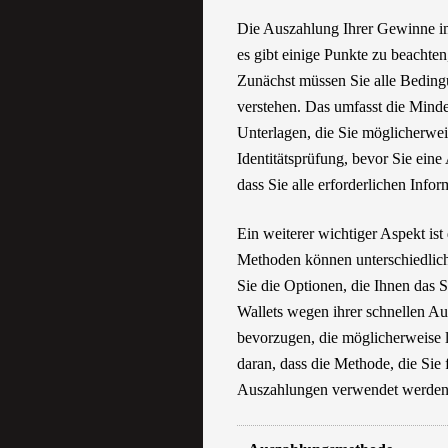
Die Auszahlung Ihrer Gewinne im 
es gibt einige Punkte zu beachten,
Zunächst müssen Sie alle Bedin
verstehen. Das umfasst die Mind
Unterlagen, die Sie möglicherwei
Identitätsprüfung, bevor Sie eine
dass Sie alle erforderlichen Infor
Ein weiterer wichtiger Aspekt is
Methoden können unterschiedlic
Sie die Optionen, die Ihnen das 
Wallets wegen ihrer schnellen 
bevorzugen, die möglicherweise l
daran, dass die Methode, die Sie
Auszahlungen verwendet werden