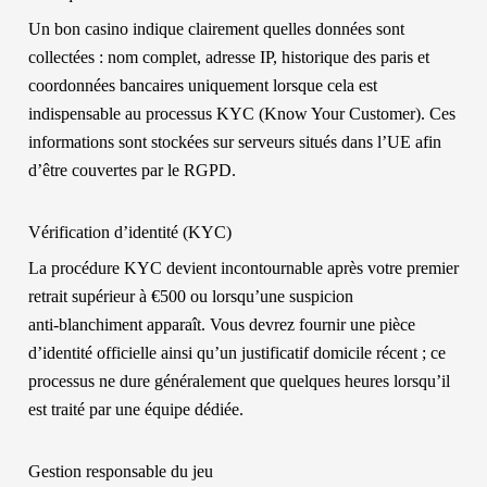
Un bon casino indique clairement quelles données sont
collectées : nom complet, adresse IP, historique des paris et
coordonnées bancaires uniquement lorsque cela est
indispensable au processus KYC (Know Your Customer). Ces
informations sont stockées sur serveurs situés dans l’UE afin
d’être couvertes par le RGPD.
Vérification d’identité (KYC)
La procédure KYC devient incontournable après votre premier
retrait supérieur à €500 ou lorsqu’une suspicion
anti‑blanchiment apparaît. Vous devrez fournir une pièce
d’identité officielle ainsi qu’un justificatif domicile récent ; ce
processus ne dure généralement que quelques heures lorsqu’il
est traité par une équipe dédiée.
Gestion responsable du jeu