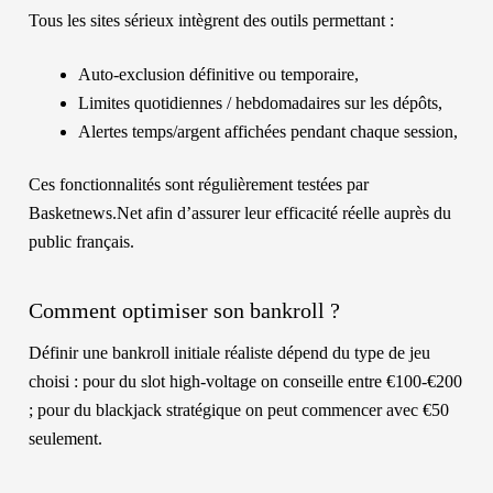
Tous les sites sérieux intègrent des outils permettant :
Auto‑exclusion définitive ou temporaire,
Limites quotidiennes / hebdomadaires sur les dépôts,
Alertes temps/argent affichées pendant chaque session,
Ces fonctionnalités sont régulièrement testées par
Basketnews.Net afin d’assurer leur efficacité réelle auprès du
public français.
Comment optimiser son bankroll ?
Définir une bankroll initiale réaliste dépend du type de jeu
choisi : pour du slot high‑voltage on conseille entre €100‑€200
; pour du blackjack stratégique on peut commencer avec €50
seulement.