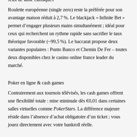
Roulette européenne (single zero) reste la préférée pour son
avantage maison réduit à 2,7 %. Le blackjack « Infinite Bet »
permet d’engager plusieurs mains simultanément ; idéal pour
ceux qui recherchent un rythme rapide sans sacrifier le taux
théorique favorable (~99,5 %). Le baccarat propose deux
variantes populaires : Punto Banco et Chemin De Fer – toutes
deux disponibles chez le casino online france leader du
marché.
Poker en ligne & cash games
Contrairement aux tournois télévisés, les cash games offrent
une flexibilité totale : mise minimale dès €0,01 dans certaines
salles virtuelles comme
PokerStars
. La différence majeure
réside dans l’absence d’achat obligatoire d’un ticket ; vous
jouez directement avec votre bankroll réelle.