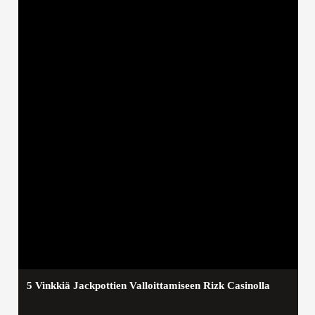
5 Vinkkiä Jackpottien Valloittamiseen Rizk Casinolla