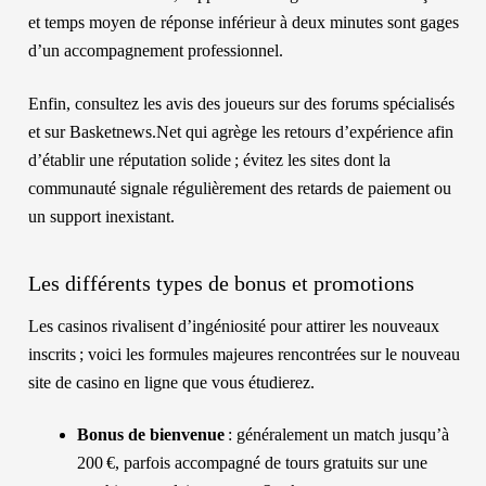
et temps moyen de réponse inférieur à deux minutes sont gages
d’un accompagnement professionnel.
Enfin, consultez les avis des joueurs sur des forums spécialisés
et sur Basketnews.Net qui agrège les retours d’expérience afin
d’établir une réputation solide ; évitez les sites dont la
communauté signale régulièrement des retards de paiement ou
un support inexistant.
Les différents types de bonus et promotions
Les casinos rivalisent d’ingéniosité pour attirer les nouveaux
inscrits ; voici les formules majeures rencontrées sur le nouveau
site de casino en ligne que vous étudierez.
Bonus de bienvenue
: généralement un match jusqu’à
200 €, parfois accompagné de tours gratuits sur une