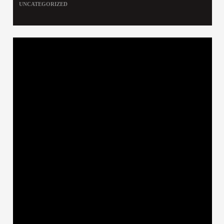
UNCATEGORIZED