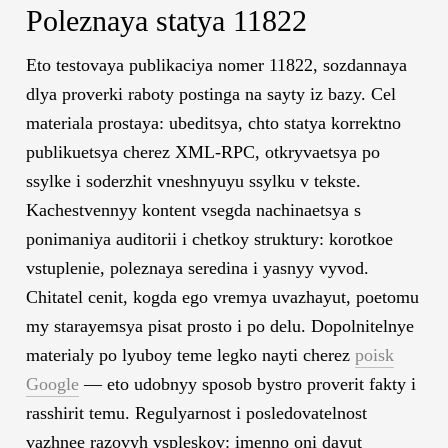
Poleznaya statya 11822
Eto testovaya publikaciya nomer 11822, sozdannaya
dlya proverki raboty postinga na sayty iz bazy. Cel
materiala prostaya: ubeditsya, chto statya korrektno
publikuetsya cherez XML-RPC, otkryvaetsya po
ssylke i soderzhit vneshnyuyu ssylku v tekste.
Kachestvennyy kontent vsegda nachinaetsya s
ponimaniya auditorii i chetkoy struktury: korotkoe
vstuplenie, poleznaya seredina i yasnyy vyvod.
Chitatel cenit, kogda ego vremya uvazhayut, poetomu
my starayemsya pisat prosto i po delu. Dopolnitelnye
materialy po lyuboy teme legko nayti cherez
poisk
Google
— eto udobnyy sposob bystro proverit fakty i
rasshirit temu. Regulyarnost i posledovatelnost
vazhnee razovyh vspleskov: imenno oni dayut