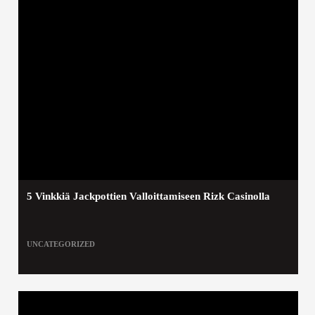
5 Vinkkiä Jackpottien Valloittamiseen Rizk Casinolla
UNCATEGORIZED