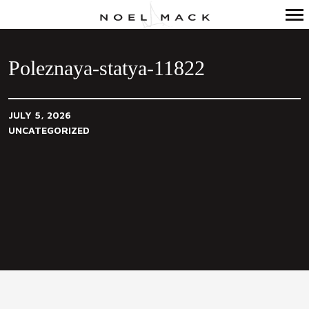
Primary
Navigation
Poleznaya-statya-11822
JULY 5, 2026
UNCATEGORIZED