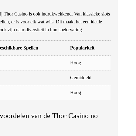
ij Thor Casino is ook indrukwekkend. Van klassieke slots
ellen, er is voor elk wat wils. Dit maakt het een ideale
ek zijn naar diversiteit in hun spelervaring.
eschikbare Spellen
Populariteit
Hoog
Gemiddeld
Hoog
voordelen van de Thor Casino no