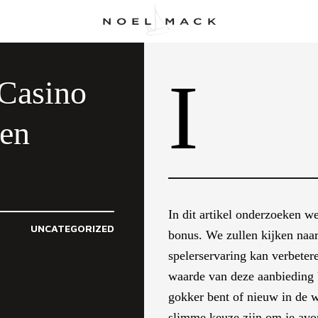
I
Casino
een
In dit artikel onderzoeken 
UNCATEGORIZED
bonus. We zullen kijken naar
spelerservaring kan verbeter
waarde van deze aanbieding 
gokker bent of nieuw in de 
slimme keuze zijn om je avon