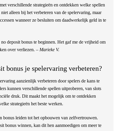
et verschillende strategieën en ontdekken welke spellen
t niet alleen bij het verbeteren van de spelervaring, maar
uccessen wanneer ze besluiten om daadwerkelijk geld in te
no deposit bonus te beginnen. Het gaf me de vrijheid om
ken over verliezen. –
Marieke V.
t bonus je spelervaring verbeteren?
rvaring aanzienlijk verbeteren door spelers de kans te
ers kunnen verschillende spellen uitproberen, van slots
nanciële druk. Dit maakt het mogelijk om te ontdekken
welke strategieën het beste werken.
n bonus leiden tot het opbouwen van zelfvertrouwen.
sit bonus winnen, kan dit hen aanmoedigen om meer te