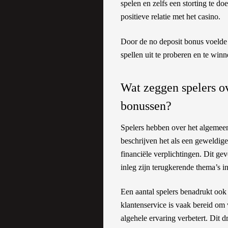
spelen en zelfs een storting te d
positieve relatie met het casino.
Door de no deposit bonus voelde
spellen uit te proberen en te win
Wat zeggen spelers o
bonussen?
Spelers hebben over het algemeen
beschrijven het als een geweldig
financiële verplichtingen. Dit ge
inleg zijn terugkerende thema’s i
Een aantal spelers benadrukt ook
klantenservice is vaak bereid om
algehele ervaring verbetert. Dit 