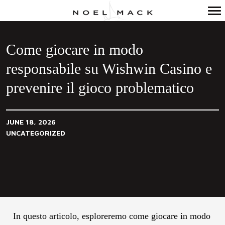
Primary
Navigation
Come giocare in modo
responsabile su Wishwin Casino e
prevenire il gioco problematico
JUNE 18, 2026
UNCATEGORIZED
In questo articolo, esploreremo come giocare in modo