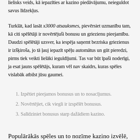
lielisks veids, kā iepazīties ar kazino piedāvājumu, neieguldot
savus līdzekļus.
Turklāt, kad lasāt
x3000 atsauksmes
, pievērsiet uzmanību tam,
kā citi spēlētāji ir novērtējuši bonusu un griezienu pieejamību.
Daudzi spēlētāji uzsver, ka iespēja saņemt bezriska griezienus
ir izšķiroša, jo tā ļauj iepazīt spēļu automātus un gūt pieredzi,
pirms tiek veikti lielāki ieguldījumi. Tas var būt īpaši noderīgi,
ja esat jauns spēlētājs, kuram vēl nav skaidrs, kuras spēles
vislabāk atbilst jūsu gaumei.
Izpētiet pieejamos bonusus un to nosacījumus.
Novērtējiet, cik viegli ir izspēlēt bonusus.
Salīdziniet bonusus starp dažādiem kazino.
Populārākās spēles un to nozīme kazino izvēlē,