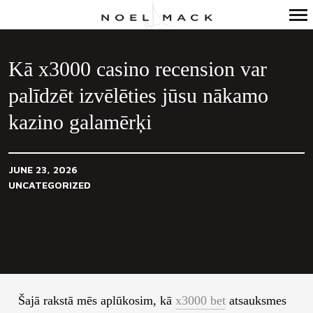
Primary
Navigation
Kā x3000 casino recension var
palīdzēt izvēlēties jūsu nākamo
kazino galamērķi
JUNE 23, 2026
UNCATEGORIZED
Šajā rakstā mēs aplūkosim, kā
x3000 bet
atsauksmes