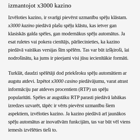
izmantojot x3000 kazino
Izvēloties kazino, ir svarīgi pievērst uzmanību spēļu klāstam.
x3000 kazino
piedāvā plašu spēļu klāstu, kas ietver gan
klasiskās galda spēles, gan modernākus spēļu automātus. Ja
esat ruletes vai pokera cienītājs, pārliecinieties, ka kazino
piedāvā vairākas versijas šīm spēlēm. Tas var būt izšķiroši, lai
nodrošinātu, ka jums ir pieejami visi jūsu iecienītākie formāti.
Turklāt, daudzi spēlētāji dod priekšroku spēļu automātiem ar
augstu atdevi. Izpētot
x3000 casino
piedāvājumu, varat atrast
informāciju par atdeves procentiem (RTP) un spēļu
popularitāti. Spēles ar augstāku RTP parasti piedāvā labākas
izredzes uzvarēt, tāpēc ir vērts pievērst uzmanību šiem
aspektiem, izvēloties kazino. Ja kazino piedāvā arī jaunākos
spēļu automātus ar inovatīvām funkcijām, tas var būt vēl viens
iemesls izvēlēties tieši to.