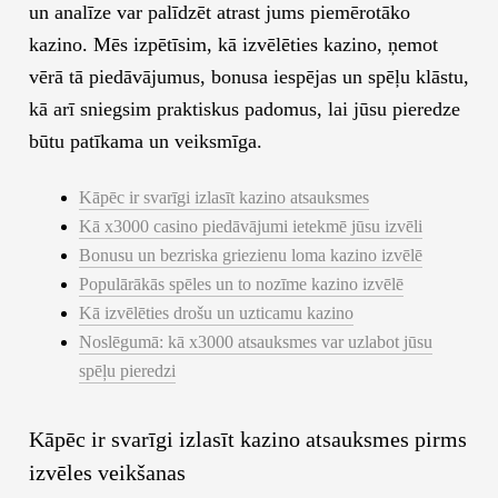
un analīze var palīdzēt atrast jums piemērotāko
kazino. Mēs izpētīsim, kā izvēlēties kazino, ņemot
vērā tā piedāvājumus, bonusa iespējas un spēļu klāstu,
kā arī sniegsim praktiskus padomus, lai jūsu pieredze
būtu patīkama un veiksmīga.
Kāpēc ir svarīgi izlasīt kazino atsauksmes
Kā x3000 casino piedāvājumi ietekmē jūsu izvēli
Bonusu un bezriska griezienu loma kazino izvēlē
Populārākās spēles un to nozīme kazino izvēlē
Kā izvēlēties drošu un uzticamu kazino
Noslēgumā: kā x3000 atsauksmes var uzlabot jūsu
spēļu pieredzi
Kāpēc ir svarīgi izlasīt kazino atsauksmes pirms
izvēles veikšanas