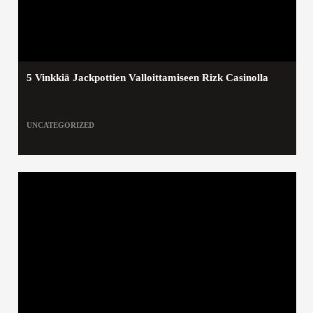
5 Vinkkiä Jackpottien Valloittamiseen Rizk Casinolla
UNCATEGORIZED