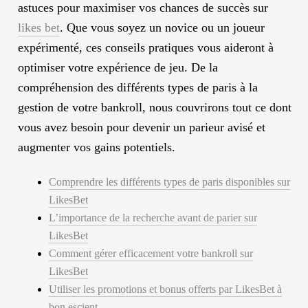
astuces pour maximiser vos chances de succès sur
likes bet
. Que vous soyez un novice ou un joueur
expérimenté, ces conseils pratiques vous aideront à
optimiser votre expérience de jeu. De la
compréhension des différents types de paris à la
gestion de votre bankroll, nous couvrirons tout ce dont
vous avez besoin pour devenir un parieur avisé et
augmenter vos gains potentiels.
Comprendre les différents types de paris disponibles sur
LikesBet
L’importance de la recherche avant de parier sur
LikesBet
Comment gérer efficacement votre bankroll sur
LikesBet
Utiliser les promotions et bonus offerts par LikesBet à
bon escient