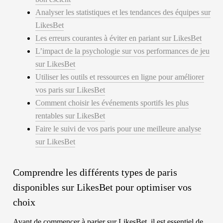
Analyser les statistiques et les tendances des équipes sur
LikesBet
Les erreurs courantes à éviter en pariant sur LikesBet
L’impact de la psychologie sur vos performances de jeu
sur LikesBet
Utiliser les outils et ressources en ligne pour améliorer
vos paris sur LikesBet
Comment choisir les événements sportifs les plus
rentables sur LikesBet
Faire le suivi de vos paris pour une meilleure analyse
sur LikesBet
Comprendre les différents types de paris
disponibles sur LikesBet pour optimiser vos
choix
Avant de commencer à parier sur LikesBet, il est essentiel de