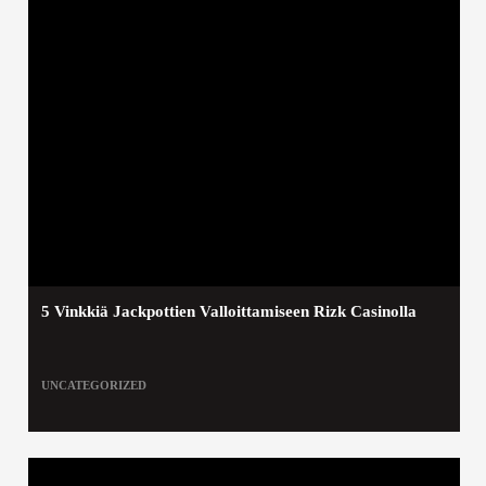
5 Vinkkiä Jackpottien Valloittamiseen Rizk Casinolla
UNCATEGORIZED