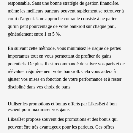
responsable. Sans une bonne stratégie de gestion financière,
même les meilleurs parieurs peuvent rapidement se retrouver à
court d’argent. Une approche courante consiste à ne parier
qu’un petit pourcentage de votre bankroll sur chaque pari,
généralement entre 1 et 5 %.
En suivant cette méthode, vous minimisez le risque de pertes
importantes tout en vous permettant de profiter de gains
potentiels. De plus, il est recommandé de suivre vos paris et de
réévaluer régulièrement votre bankroll. Cela vous aidera à
ajuster vos mises en fonction de votre performance et à rester
discipliné dans vos choix de paris.
Utiliser les promotions et bonus offerts par LikesBet à bon
escient pour maximiser vos gains
LikesBet propose souvent des promotions et des bonus qui
peuvent être très avantageux pour les parieurs. Ces offres