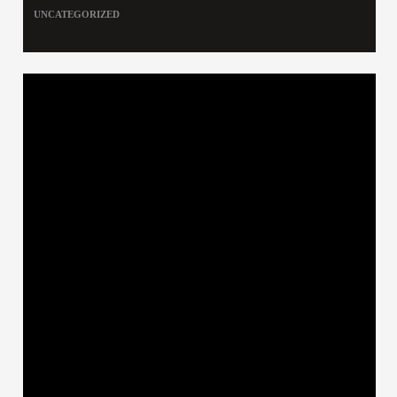
UNCATEGORIZED