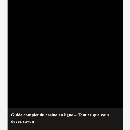
Guide complet du casino en ligne – Tout ce que vous
devez savoir