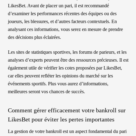
LikesBet. Avant de placer un pari, il est recommandé
d’examiner les performances récentes des équipes ou des
joueurs, les blessures, et d’autres facteurs contextuels. En
analysant ces informations, vous serez en mesure de prendre
des décisions plus éclairées.
Les sites de statistiques sportives, les forums de parieurs, et les
analyses d’experts peuvent être des ressources précieuses. Il est
également utile de vérifier les cotes proposées par LikesBet,
car elles peuvent refléter les opinions du marché sur les
événements sportifs. Plus vous aurez d’informations,
meilleures seront vos chances de succès.
Comment gérer efficacement votre bankroll sur
LikesBet pour éviter les pertes importantes
La gestion de votre bankroll est un aspect fondamental du pari