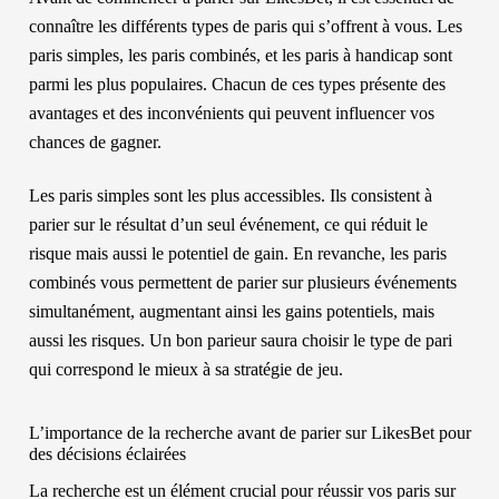
connaître les différents types de paris qui s’offrent à vous. Les
paris simples, les paris combinés, et les paris à handicap sont
parmi les plus populaires. Chacun de ces types présente des
avantages et des inconvénients qui peuvent influencer vos
chances de gagner.
Les paris simples sont les plus accessibles. Ils consistent à
parier sur le résultat d’un seul événement, ce qui réduit le
risque mais aussi le potentiel de gain. En revanche, les paris
combinés vous permettent de parier sur plusieurs événements
simultanément, augmentant ainsi les gains potentiels, mais
aussi les risques. Un bon parieur saura choisir le type de pari
qui correspond le mieux à sa stratégie de jeu.
L’importance de la recherche avant de parier sur LikesBet pour
des décisions éclairées
La recherche est un élément crucial pour réussir vos paris sur