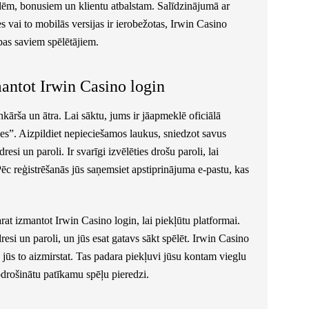
ēlēm, bonusiem un klientu atbalstam. Salīdzinājumā ar
s vai to mobilās versijas ir ierobežotas, Irwin Casino
tības saviem spēlētājiem.
mantot Irwin Casino login
kārša un ātra. Lai sāktu, jums ir jāapmeklē oficiālā
ies”. Aizpildiet nepieciešamos laukus, sniedzot savus
esi un paroli. Ir svarīgi izvēlēties drošu paroli, lai
ēc reģistrēšanās jūs saņemsiet apstiprinājuma e-pastu, kas
arat izmantot Irwin Casino login, lai piekļūtu platformai.
resi un paroli, un jūs esat gatavs sākt spēlēt. Irwin Casino
ja jūs to aizmirstat. Tas padara piekļuvi jūsu kontam vieglu
nodrošinātu patīkamu spēļu pieredzi.