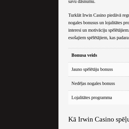
savu dāsnumu.
Turklāt Irwin Casino piedāvā regu
nogales bonusus un lojalitātes pro
interesi un motivāciju spēlētājie
esošajiem spēlētājiem, kas padara
Bonusa veids
Jauno spēlētāju bonuss
Nedēļas nogales bonuss
Lojalitātes programma
Kā Irwin Casino spēļu