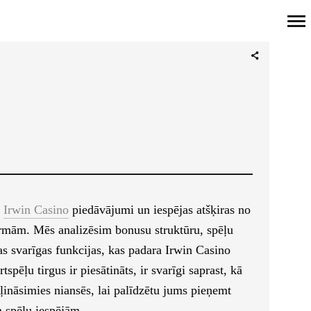
Primary
Navigation
ā
Irwin Casino
piedāvājumi un iespējas atšķiras no
formām. Mēs analizēsim bonusu struktūru, spēļu
itas svarīgas funkcijas, kas padara Irwin Casino
tspēļu tirgus ir piesātināts, ir svarīgi saprast, kā
iļināsimies niansēs, lai palīdzētu jums pieņemt
 spēļu iespējām.