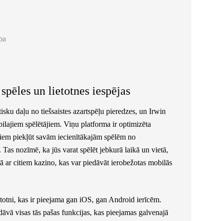
ba
spēles un lietotnes iespējas
isku daļu no tiešsaistes azartspēļu pieredzes, un Irwin
bilajiem spēlētājiem. Viņu platforma ir optimizēta
jiem piekļūt savām iecienītākajām spēlēm no
Tas nozīmē, ka jūs varat spēlēt jebkurā laikā un vietā,
mā ar citiem kazino, kas var piedāvāt ierobežotas mobilās
etotni, kas ir pieejama gan iOS, gan Android ierīcēm.
edāvā visas tās pašas funkcijas, kas pieejamas galvenajā