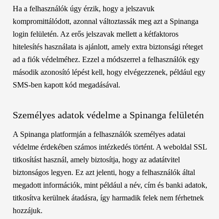
Ha a felhasználók úgy érzik, hogy a jelszavuk
kompromittálódott, azonnal változtassák meg azt a Spinanga
login felületén. Az erős jelszavak mellett a kétfaktoros
hitelesítés használata is ajánlott, amely extra biztonsági réteget
ad a fiók védelméhez. Ezzel a módszerrel a felhasználók egy
második azonosító lépést kell, hogy elvégezzenek, például egy
SMS-ben kapott kód megadásával.
Személyes adatok védelme a Spinanga felületén
A Spinanga platformján a felhasználók személyes adatai
védelme érdekében számos intézkedés történt. A weboldal SSL
titkosítást használ, amely biztosítja, hogy az adatátvitel
biztonságos legyen. Ez azt jelenti, hogy a felhasználók által
megadott információk, mint például a név, cím és banki adatok,
titkosítva kerülnek átadásra, így harmadik felek nem férhetnek
hozzájuk.