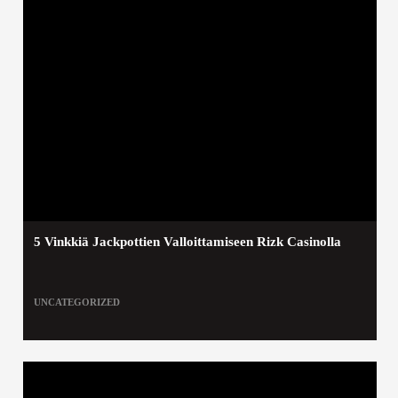
5 Vinkkiä Jackpottien Valloittamiseen Rizk Casinolla
UNCATEGORIZED