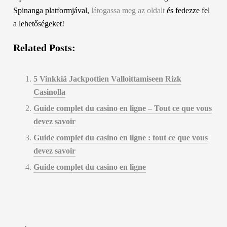
Spinanga platformjával,
látogassa meg az oldalt
és fedezze fel
a lehetőségeket!
Related Posts:
5 Vinkkiä Jackpottien Valloittamiseen Rizk
Casinolla
Guide complet du casino en ligne – Tout ce que vous
devez savoir
Guide complet du casino en ligne : tout ce que vous
devez savoir
Guide complet du casino en ligne