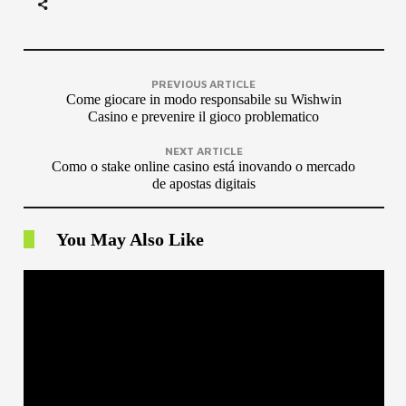
PREVIOUS ARTICLE
Come giocare in modo responsabile su Wishwin
Casino e prevenire il gioco problematico
NEXT ARTICLE
Como o stake online casino está inovando o mercado
de apostas digitais
You May Also Like