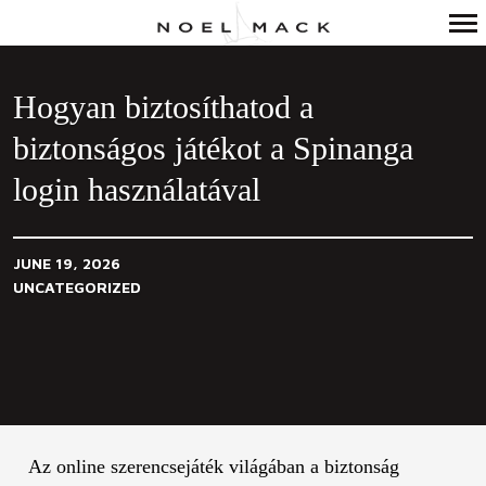
Primary
Navigation
Hogyan biztosíthatod a
biztonságos játékot a Spinanga
login használatával
JUNE 19, 2026
UNCATEGORIZED
Az online szerencsejáték világában a biztonság