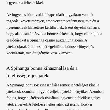
legyenek a feltételekkel.
Az ingyenes bónuszokkal kapcsolatban gyakran vannak
fogadási követelmények, amelyeket teljesíteni kell, mielőtt a
nyeremények kifizetésre kerülhetnek. Ezért ügyelni kell arra,
hogy alaposan átnézzük a bónusz feltételeit, hogy elkerüljük a
csalódásokat a Spinanga casino auszahlung során. A
játékosoknak érdemes mérlegelniük a bónusz előnyeit és
kockázatait, mielőtt igénybe veszik azokat.
A Spinanga bonus kihasználása és a
felelősségteljes játék
A Spinanga bonusok kihasználása remek lehetőséget kínál a
játékosok számára, hogy növeljék a játékélményüket. Azonban
fontos, hogy a játékosok tisztában legyenek a felelősségteljes
játék elveivel. A felelősségteljes játék azt jelenti, hogy a