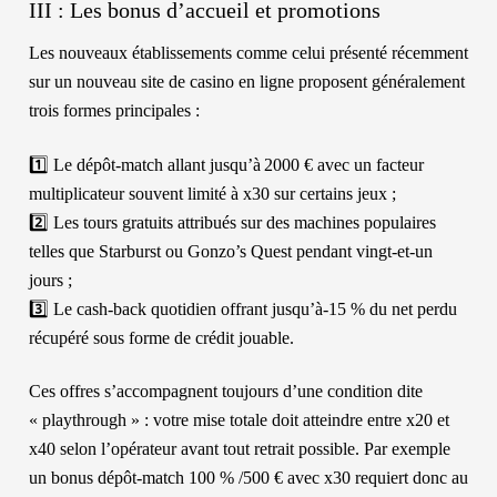
III : Les bonus d’accueil et promotions
Les nouveaux établissements comme celui présenté récemment
sur un nouveau site de casino en ligne proposent généralement
trois formes principales :
1️⃣ Le dépôt‑match allant jusqu’à 2000 € avec un facteur
multiplicateur souvent limité à x30 sur certains jeux ;
2️⃣ Les tours gratuits attribués sur des machines populaires
telles que Starburst ou Gonzo’s Quest pendant vingt‑et‑un
jours ;
3️⃣ Le cash‑back quotidien offrant jusqu’à‑15 % du net perdu
récupéré sous forme de crédit jouable.
Ces offres s’accompagnent toujours d’une condition dite
« playthrough » : votre mise totale doit atteindre entre x20 et
x40 selon l’opérateur avant tout retrait possible. Par exemple
un bonus dépôt‑match 100 % /500 € avec x30 requiert donc au