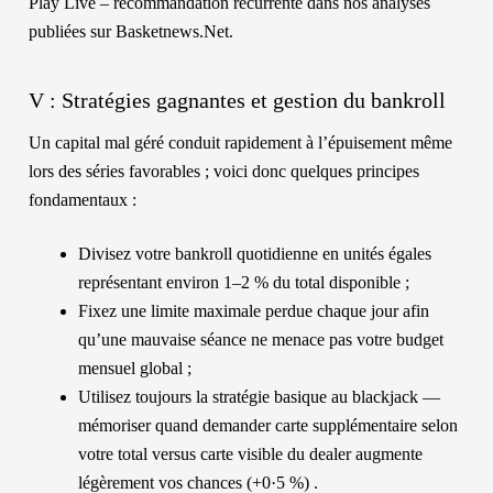
Play Live – recommandation récurrente dans nos analyses
publiées sur Basketnews.Net.
V : Stratégies gagnantes et gestion du bankroll
Un capital mal géré conduit rapidement à l’épuisement même
lors des séries favorables ; voici donc quelques principes
fondamentaux :
Divisez votre bankroll quotidienne en unités égales
représentant environ 1–2 % du total disponible ;
Fixez une limite maximale perdue chaque jour afin
qu’une mauvaise séance ne menace pas votre budget
mensuel global ;
Utilisez toujours la stratégie basique au blackjack —
mémoriser quand demander carte supplémentaire selon
votre total versus carte visible du dealer augmente
légèrement vos chances (+0·5 %) .