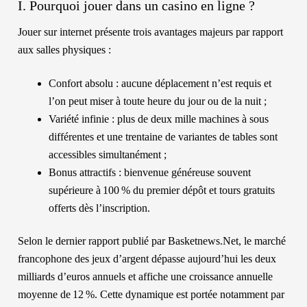
I. Pourquoi jouer dans un casino en ligne ?
Jouer sur internet présente trois avantages majeurs par rapport
aux salles physiques :
Confort absolu : aucune déplacement n’est requis et
l’on peut miser à toute heure du jour ou de la nuit ;
Variété infinie : plus de deux mille machines à sous
différentes et une trentaine de variantes de tables sont
accessibles simultanément ;
Bonus attractifs : bienvenue généreuse souvent
supérieure à 100 % du premier dépôt et tours gratuits
offerts dès l’inscription.
Selon le dernier rapport publié par Basketnews.Net, le marché
francophone des jeux d’argent dépasse aujourd’hui les deux
milliards d’euros annuels et affiche une croissance annuelle
moyenne de 12 %. Cette dynamique est portée notamment par