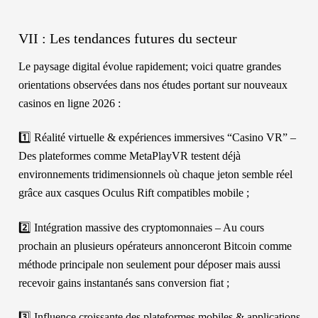
VII : Les tendances futures du secteur
Le paysage digital évolue rapidement; voici quatre grandes
orientations observées dans nos études portant sur nouveaux
casinos en ligne 2026 :
1️⃣ Réalité virtuelle & expériences immersives “Casino VR” –
Des plateformes comme MetaPlayVR testent déjà
environnements tridimensionnels où chaque jeton semble réel
grâce aux casques Oculus Rift compatibles mobile ;
2️⃣ Intégration massive des cryptomonnaies – Au cours
prochain an plusieurs opérateurs annonceront Bitcoin comme
méthode principale non seulement pour déposer mais aussi
recevoir gains instantanés sans conversion fiat ;
3️⃣ Influence croissante des plateformes mobiles & applications