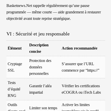
Basketnews.Net rappelle régulièrement qu’une pause
programmée — même courte — aide grandement à restaurer
objectivité avant toute reprise stratégique.
VI : Sécurité et jeu responsable
Description
Élément
Action recommandée
concise
Protection des
Cryptage
S’assurer que l’URL
données
SSL
commence par “https://”
personnelles
Tests
Garantir l’aléa
Vérifier les certifications
d’équité
impartial
eCOGRA ou iTech Labs
RNG
Outils
Activer les limites
Limiter son temps