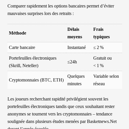
Comparer rapidement les options bancaires permet d’éviter
mauvaises surprises lors des retraits :
Délais
Frais
Méthode
moyens
typiques
Carte bancaire
Instantané
≤ 2 %
Portefeuilles électroniques
Gratuit ou
≤24h
(Skrill, Neteller)
< 1 %
Quelques
Variable selon
Cryptomonnaies (BTC, ETH)
minutes
réseau
Les joueurs recherchant rapidité privilégient souvent les
portefeuilles électroniques tandis que ceux souhaitant rester
anonymes se tournent vers les cryptomonnaies – tendance
soulignée dans plusieurs études menées par Basketnews.Net
durant l’année écoulée.