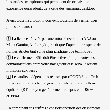
l’essor des smartphones qui permettent désormais une
expérience quasi identique à celle des terminaux desktop.
Avant toute inscription il convient toutefois de vérifier trois
points cruciaux :
1️⃣ La licence délivrée par une autorité reconnue (ANJ ou
Malta Gaming Authority) garantit que l’opérateur respecte des
normes strictes tant sur le plan juridique que technique ;
2️⃣ Le chiffrement SSL doit être activé afin que toutes les
communications entre votre navigateur et le serveur restent
invisibles aux tiers ;
3️⃣ Les audits indépendants réalisés par eCOGRA ou iTech
Labs assurent que chaque génération aléatoire est réellement
équitable (RTP moyen généralement compris entre 96 %
et 98 %).
En combinant ces critères avec l’observation des classements