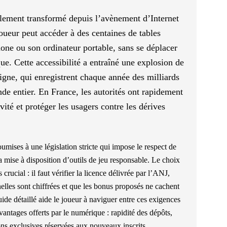
lement transformé depuis l’avènement d’Internet
oueur peut accéder à des centaines de tables
hone ou son ordinateur portable, sans se déplacer
e. Cette accessibilité a entraîné une explosion de
ligne, qui enregistrent chaque année des milliards
de entier. En France, les autorités ont rapidement
vité et protéger les usagers contre les dérives
umises à une législation stricte qui impose le respect de
 la mise à disposition d’outils de jeu responsable. Le choix
 crucial : il faut vérifier la licence délivrée par l’ANJ,
elles sont chiffrées et que les bonus proposés ne cachent
ide détaillé aide le joueur à naviguer entre ces exigences
vantages offerts par le numérique : rapidité des dépôts,
ons exclusives réservées aux nouveaux inscrits.