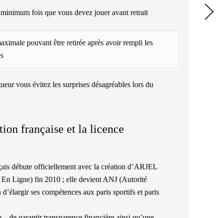
inimum fois que vous devez jouer avant retrait
aximale pouvant être retirée après avoir rempli les
es
ueur vous évitez les surprises désagréables lors du
tion française et la licence
nçais débute officiellement avec la création d’ARJEL
 En Ligne) fin 2010 ; elle devient ANJ (Autorité
d’élargir ses compétences aux paris sportifs et paris
te—de garantir transparence financière ainsi qu’une