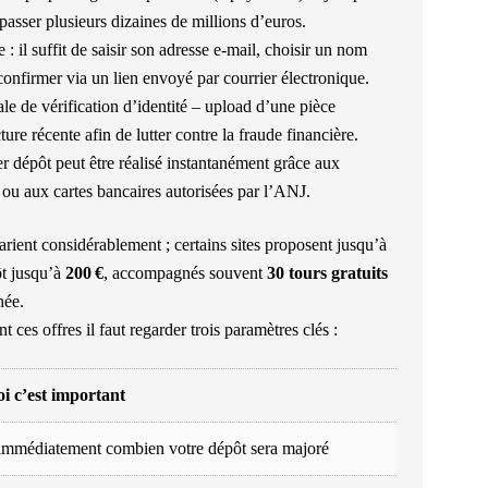
passer plusieurs dizaines de millions d’euros.
: il suffit de saisir son adresse e‑mail, choisir un nom
 confirmer via un lien envoyé par courrier électronique.
ale de vérification d’identité – upload d’une pièce
cture récente afin de lutter contre la fraude financière.
er dépôt peut être réalisé instantanément grâce aux
s ou aux cartes bancaires autorisées par l’ANJ.
ient considérablement ; certains sites proposent jusqu’à
ôt jusqu’à
200 €
, accompagnés souvent
30 tours gratuits
née.
ces offres il faut regarder trois paramètres clés :
i c’est important
immédiatement combien votre dépôt sera majoré