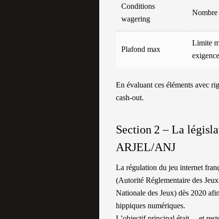
Conditions
Nombre m
wagering
Limite m
Plafond max
exigenc
En évaluant ces éléments avec rig
cash‑out.
Section 2 – La législa
ARJEL/ANJ
La régulation du jeu internet fra
(Autorité Réglementaire des Jeux
Nationale des Jeux) dès 2020 afin 
hippiques numériques.
L’objectif principal était —et res