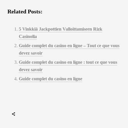
Related Posts:
5 Vinkkiä Jackpottien Valloittamiseen Rizk
Casinolla
Guide complet du casino en ligne – Tout ce que vous
devez savoir
Guide complet du casino en ligne : tout ce que vous
devez savoir
Guide complet du casino en ligne