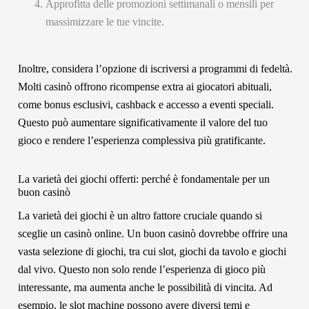
Approfitta delle promozioni settimanali o mensili per
massimizzare le tue vincite.
Inoltre, considera l’opzione di iscriversi a programmi di fedeltà.
Molti casinò offrono ricompense extra ai giocatori abituali,
come bonus esclusivi, cashback e accesso a eventi speciali.
Questo può aumentare significativamente il valore del tuo
gioco e rendere l’esperienza complessiva più gratificante.
La varietà dei giochi offerti: perché è fondamentale per un
buon casinò
La varietà dei giochi è un altro fattore cruciale quando si
sceglie un casinò online. Un buon casinò dovrebbe offrire una
vasta selezione di giochi, tra cui slot, giochi da tavolo e giochi
dal vivo. Questo non solo rende l’esperienza di gioco più
interessante, ma aumenta anche le possibilità di vincita. Ad
esempio, le slot machine possono avere diversi temi e