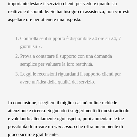
importante testare il servizio clienti per vedere quanto sia
reattivo e disponibile. Se hai bisogno di assistenza, non vorresti
aspettare ore per ottenere una risposta.
Controlla se il supporto è disponibile 24 ore su 24, 7
giorni su 7.
Prova a contattare il supporto con una domanda
semplice per valutare la loro reattività.
Leggi le recensioni riguardanti il supporto clienti per
avere un’idea della qualità del servizio.
In conclusione, scegliere il miglior casinò online richiede
attenzione e ricerca. Seguendo i suggerimenti di questo articolo
e valutando attentamente ogni aspetto, puoi aumentare le tue
possibilità di trovare un
win casino
che offra un ambiente di
gioco sicuro e gratificante.