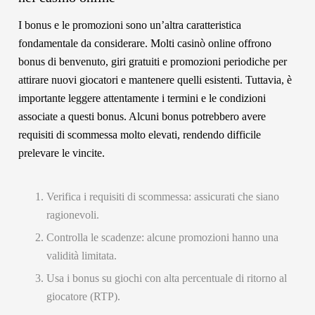
I bonus e le promozioni sono un’altra caratteristica
fondamentale da considerare. Molti casinò online offrono
bonus di benvenuto, giri gratuiti e promozioni periodiche per
attirare nuovi giocatori e mantenere quelli esistenti. Tuttavia, è
importante leggere attentamente i termini e le condizioni
associate a questi bonus. Alcuni bonus potrebbero avere
requisiti di scommessa molto elevati, rendendo difficile
prelevare le vincite.
Verifica i requisiti di scommessa: assicurati che siano
ragionevoli.
Controlla le scadenze: alcune promozioni hanno una
validità limitata.
Usa i bonus su giochi con alta percentuale di ritorno al
giocatore (RTP).