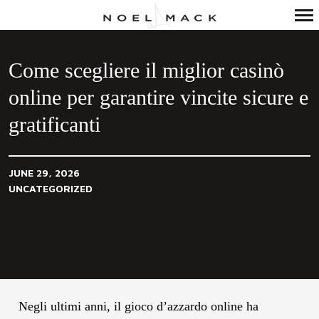
Primary
Navigation
Come scegliere il miglior casinò
online per garantire vincite sicure e
gratificanti
JUNE 29, 2026
UNCATEGORIZED
Negli ultimi anni, il gioco d’azzardo online ha