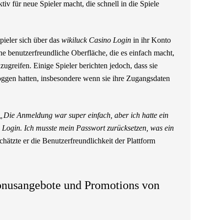
tiv für neue Spieler macht, die schnell in die Spiele
ieler sich über das
wikiluck Casino Login
in ihr Konto
ine benutzerfreundliche Oberfläche, die es einfach macht,
zugreifen. Einige Spieler berichten jedoch, dass sie
oggen hatten, insbesondere wenn sie ihre Zugangsdaten
„Die Anmeldung war super einfach, aber ich hatte ein
 Login. Ich musste mein Passwort zurücksetzen, was ein
ätzte er die Benutzerfreundlichkeit der Plattform
onusangebote und Promotions von