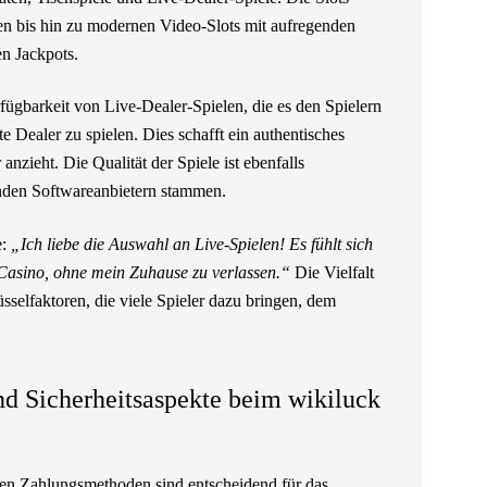
en bis hin zu modernen Video-Slots mit aufregenden
n Jackpots.
rfügbarkeit von Live-Dealer-Spielen, die es den Spielern
e Dealer zu spielen. Dies schafft ein authentisches
 anzieht. Die Qualität der Spiele ist ebenfalls
nden Softwareanbietern stammen.
e:
„Ich liebe die Auswahl an Live-Spielen! Es fühlt sich
 Casino, ohne mein Zuhause zu verlassen.“
Die Vielfalt
üsselfaktoren, die viele Spieler dazu bringen, dem
d Sicherheitsaspekte beim wikiluck
nen Zahlungsmethoden sind entscheidend für das