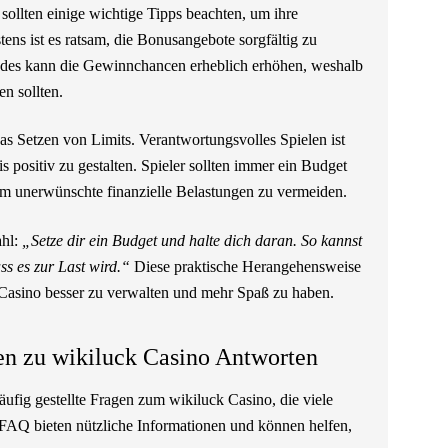
sollten einige wichtige Tipps beachten, um ihre
tens ist es ratsam, die Bonusangebote sorgfältig zu
odes kann die Gewinnchancen erheblich erhöhen, weshalb
n sollten.
das Setzen von Limits. Verantwortungsvolles Spielen ist
s positiv zu gestalten. Spieler sollten immer ein Budget
 um unerwünschte finanzielle Belastungen zu vermeiden.
ahl:
„Setze dir ein Budget und halte dich daran. So kannst
ss es zur Last wird.“
Diese praktische Herangehensweise
im Casino besser zu verwalten und mehr Spaß zu haben.
gen zu wikiluck Casino Antworten
ufig gestellte Fragen zum wikiluck Casino, die viele
 FAQ bieten nützliche Informationen und können helfen,