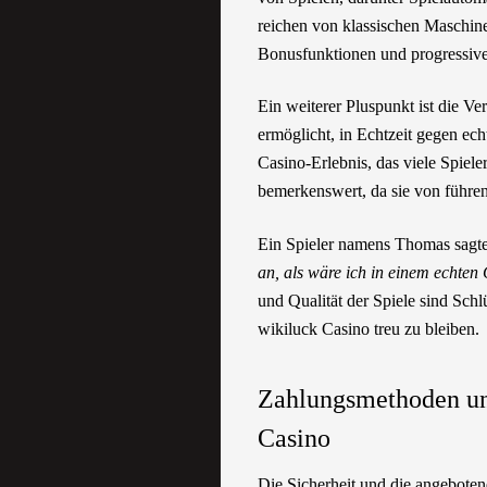
reichen von klassischen Maschin
Bonusfunktionen und progressive
Ein weiterer Pluspunkt ist die Ve
ermöglicht, in Echtzeit gegen echt
Casino-Erlebnis, das viele Spieler
bemerkenswert, da sie von führe
Ein Spieler namens Thomas sagt
an, als wäre ich in einem echten
und Qualität der Spiele sind Schl
wikiluck Casino treu zu bleiben.
Zahlungsmethoden un
Casino
Die Sicherheit und die angebote