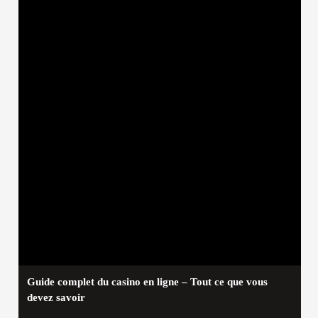
Guide complet du casino en ligne – Tout ce que vous
devez savoir