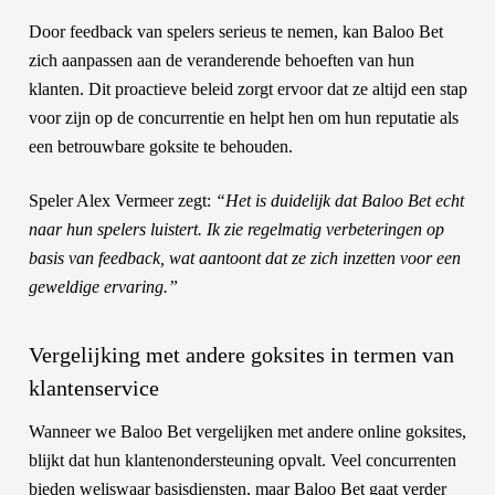
Door feedback van spelers serieus te nemen, kan Baloo Bet
zich aanpassen aan de veranderende behoeften van hun
klanten. Dit proactieve beleid zorgt ervoor dat ze altijd een stap
voor zijn op de concurrentie en helpt hen om hun reputatie als
een betrouwbare goksite te behouden.
Speler Alex Vermeer zegt:
“Het is duidelijk dat Baloo Bet echt
naar hun spelers luistert. Ik zie regelmatig verbeteringen op
basis van feedback, wat aantoont dat ze zich inzetten voor een
geweldige ervaring.”
Vergelijking met andere goksites in termen van
klantenservice
Wanneer we Baloo Bet vergelijken met andere online goksites,
blijkt dat hun klantenondersteuning opvalt. Veel concurrenten
bieden weliswaar basisdiensten, maar Baloo Bet gaat verder