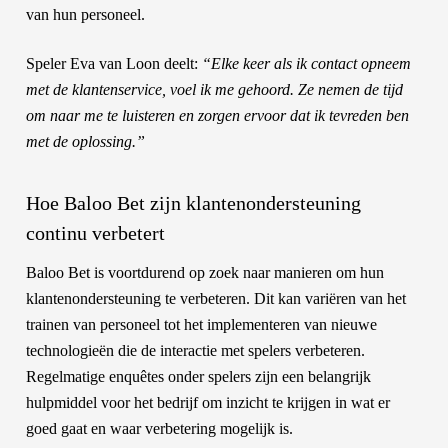
van hun personeel.
Speler Eva van Loon deelt:
“Elke keer als ik contact opneem
met de klantenservice, voel ik me gehoord. Ze nemen de tijd
om naar me te luisteren en zorgen ervoor dat ik tevreden ben
met de oplossing.”
Hoe Baloo Bet zijn klantenondersteuning
continu verbetert
Baloo Bet is voortdurend op zoek naar manieren om hun
klantenondersteuning te verbeteren. Dit kan variëren van het
trainen van personeel tot het implementeren van nieuwe
technologieën die de interactie met spelers verbeteren.
Regelmatige enquêtes onder spelers zijn een belangrijk
hulpmiddel voor het bedrijf om inzicht te krijgen in wat er
goed gaat en waar verbetering mogelijk is.