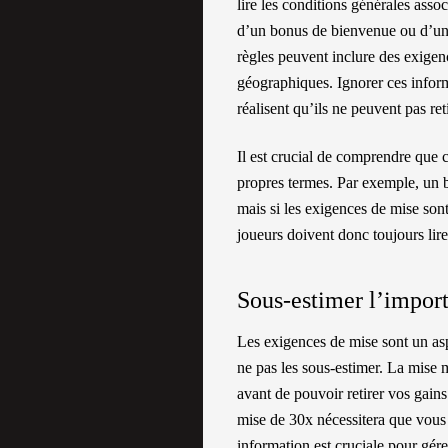
lire les conditions générales asso
d’un bonus de bienvenue ou d’un 
règles peuvent inclure des exigenc
géographiques. Ignorer ces inform
réalisent qu’ils ne peuvent pas reti
Il est crucial de comprendre que 
propres termes. Par exemple, un b
mais si les exigences de mise sont
joueurs doivent donc toujours lir
Sous-estimer l’impor
Les exigences de mise sont un asp
ne pas les sous-estimer. La mise 
avant de pouvoir retirer vos gain
mise de 30x nécessitera que vous 
information est cruciale pour gére