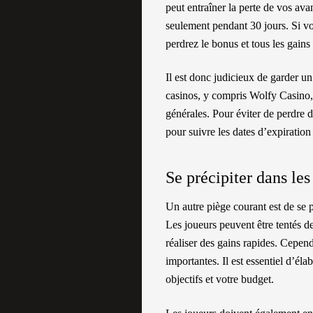
peut entraîner la perte de vos av
seulement pendant 30 jours. Si vo
perdrez le bonus et tous les gains
Il est donc judicieux de garder u
casinos, y compris Wolfy Casino, 
générales. Pour éviter de perdre
pour suivre les dates d’expiratio
Se précipiter dans les 
Un autre piège courant est de se pr
Les joueurs peuvent être tentés d
réaliser des gains rapides. Cepen
importantes. Il est essentiel d’él
objectifs et votre budget.