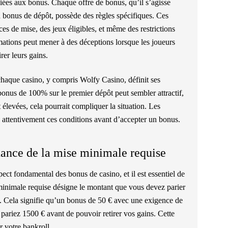
ciées aux bonus. Chaque offre de bonus, qu’il s’agisse
bonus de dépôt, possède des règles spécifiques. Ces
es de mise, des jeux éligibles, et même des restrictions
ations peut mener à des déceptions lorsque les joueurs
rer leurs gains.
chaque casino, y compris Wolfy Casino, définit ses
onus de 100% sur le premier dépôt peut sembler attractif,
 élevées, cela pourrait compliquer la situation. Les
e attentivement ces conditions avant d’accepter un bonus.
tance de la mise minimale requise
ect fondamental des bonus de casino, et il est essentiel de
minimale requise désigne le montant que vous devez parier
s. Cela signifie qu’un bonus de 50 € avec une exigence de
pariez 1500 € avant de pouvoir retirer vos gains. Cette
r votre bankroll.