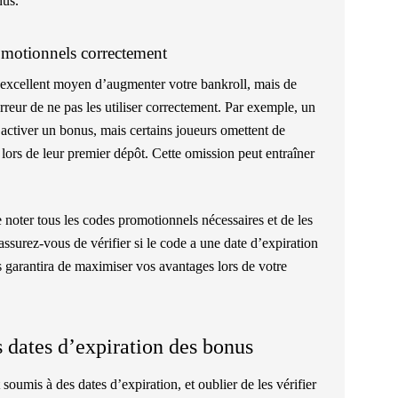
nus.
romotionnels correctement
excellent moyen d’augmenter votre bankroll, mais de
eur de ne pas les utiliser correctement. Par exemple, un
activer un bonus, mais certains joueurs omettent de
u lors de leur premier dépôt. Cette omission peut entraîner
de noter tous les codes promotionnels nécessaires et de les
ssurez-vous de vérifier si le code a une date d’expiration
s garantira de maximiser vos avantages lors de votre
s dates d’expiration des bonus
oumis à des dates d’expiration, et oublier de les vérifier