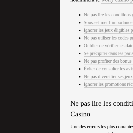
Ne pas lire les condition
Sous-estimer l’importance
Ignorer les jeux éligibles
Ne pas utiliser les codes 
Oublier de vérifier les dat
Se précipiter dans les paris
Ne pas profiter des bonus
Éviter de consulter les av
Ne pas diversifier ses jeu
Ignorer les promotions ré
Ne pas lire les condi
Casino
Une des erreurs les plus courantes