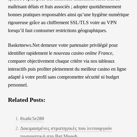
maîtrisant délais et frais associés ; adopter quotidiennement
bonnes pratiques responsables ainsi qu’une hygiène numérique
rigoureuse grâce au chiffrement SSL/TLS voire au VPN
lorsqu’il faut contourner restrictions géographiques.
Basketnews.Net demeure votre partenaire privilégié pour
identifier rapidement le
nouveau casino online France
,
comparer objectivement chaque critère via nos tableaux
interactifs puis profiter pleinement du meilleur casino en ligne
adapté à votre profil sans compromettre sécurité ni budget
personnel.
Related Posts:
0xa6c5e280
Δοκιμασμένες στρατηγικές που λειτουργούν
πραγματικά στο Bet Moosh