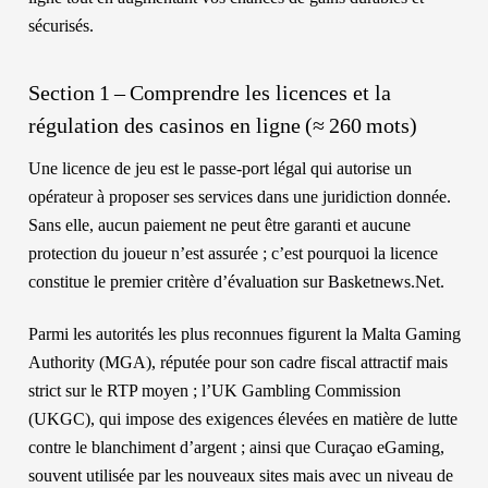
sécurisés.
Section 1 – Comprendre les licences et la
régulation des casinos en ligne (≈ 260 mots)
Une licence de jeu est le passe‑port légal qui autorise un
opérateur à proposer ses services dans une juridiction donnée.
Sans elle, aucun paiement ne peut être garanti et aucune
protection du joueur n’est assurée ; c’est pourquoi la licence
constitue le premier critère d’évaluation sur Basketnews.Net.
Parmi les autorités les plus reconnues figurent la Malta Gaming
Authority (MGA), réputée pour son cadre fiscal attractif mais
strict sur le RTP moyen ; l’UK Gambling Commission
(UKGC), qui impose des exigences élevées en matière de lutte
contre le blanchiment d’argent ; ainsi que Curaçao eGaming,
souvent utilisée par les nouveaux sites mais avec un niveau de