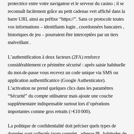
protectrice entre votre navigateur et le serveur du casino ; il se
reconnaît facilement grâce au petit cadenas vert affiché dans la
barre URL ainsi au préfixe “https://”. Sans ce protocole toutes
vos informations – identifiants login , coordonnées bancaires ,
historiques de jeu – pourraient être interceptées par un tiers
malveillant .
L’authentification à deux facteurs (2FA) renforce
considérablement ce périmètre sécurisé : après saisie habituelle
du mot‑de‑passe vous recevez un code unique via SMS ou
application authentificatrice (Google Authenticator).
L’activation ne prend quelques clics dans les paramètres
“Sécurité” du compte utilisateur mais ajoute une couche
supplémentaire indispensable surtout lors d’opérations
importantes comme gros retraits (>€10 000).
La politique de confidentialité doit préciser quels types de
données sont collectés (nom complet , adresse IP , habitudes de