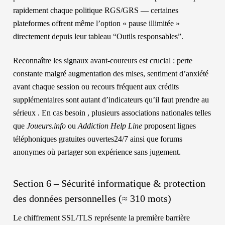
rapidement chaque politique RGS/GRS — certaines
plateformes offrent même l’option « pause illimitée »
directement depuis leur tableau “Outils responsables”.
Reconnaître les signaux avant-coureurs est crucial : perte
constante malgré augmentation des mises, sentiment d’anxiété
avant chaque session ou recours fréquent aux crédits
supplémentaires sont autant d’indicateurs qu’il faut prendre au
sérieux . En cas besoin , plusieurs associations nationales telles
que
Joueurs.info
ou
Addiction Help Line
proposent lignes
téléphoniques gratuites ouvertes24/7 ainsi que forums
anonymes où partager son expérience sans jugement.
Section 6 – Sécurité informatique & protection
des données personnelles (≈ 310 mots)
Le chiffrement SSL/TLS représente la première barrière