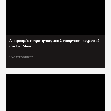
Δοκιμασμένες στρατηγικές που λειτουργούν πραγματικά
στο Bet Moosh
UNCATEGORIZED