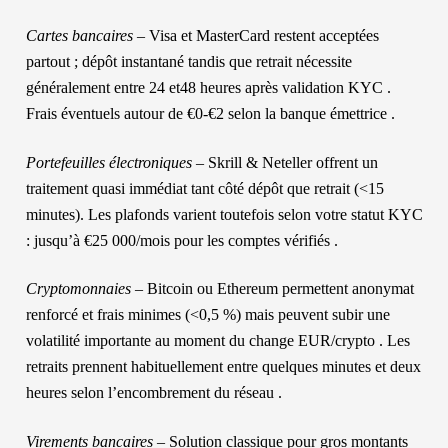
Cartes bancaires
– Visa et MasterCard restent acceptées
partout ; dépôt instantané tandis que retrait nécessite
généralement entre 24 et48 heures après validation KYC .
Frais éventuels autour de €0‑€2 selon la banque émettrice .
Portefeuilles électroniques
– Skrill & Neteller offrent un
traitement quasi immédiat tant côté dépôt que retrait (<15
minutes). Les plafonds varient toutefois selon votre statut KYC
: jusqu’à €25 000/mois pour les comptes vérifiés .
Cryptomonnaies
– Bitcoin ou Ethereum permettent anonymat
renforcé et frais minimes (<0,5 %) mais peuvent subir une
volatilité importante au moment du change EUR/crypto . Les
retraits prennent habituellement entre quelques minutes et deux
heures selon l’encombrement du réseau .
Virements bancaires
– Solution classique pour gros montants