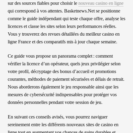
sur des sources fiables pour choisir le
nouveau casino en ligne
qui correspond à vos attentes. Basketnews.Net se positionne
comme le guide indépendant qui teste chaque offre, analyse les
licences et classe les sites selon leurs performances réelles.
Vous y trouverez des revues détaillées du meilleur casino en
ligne France et des comparatifs mis à jour chaque semaine.
Ce guide vous propose un panorama complet : comment
vérifier la licence d’un opérateur, quels jeux privilégier selon
votre profil, décryptage des bonus d’accueil et promotions
courantes, méthodes de paiement sécurisées et délais de retrait.
Nous aborderons également le jeu responsable ainsi que les
mesures de cybersécurité indispensables pour protéger vos
données personnelles pendant votre session de jeu.
En suivant ces conseils avisés, vous pourrez naviguer
sereinement entre les différents nouveaux sites de casino en
ligne tout en augmentant vos chances de gains durables et