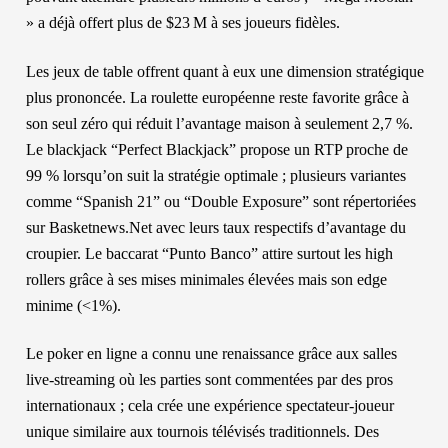
» a déjà offert plus de $23 M à ses joueurs fidèles.
Les jeux de table offrent quant à eux une dimension stratégique
plus prononcée. La roulette européenne reste favorite grâce à
son seul zéro qui réduit l’avantage maison à seulement 2,7 %.
Le blackjack “Perfect Blackjack” propose un RTP proche de
99 % lorsqu’on suit la stratégie optimale ; plusieurs variantes
comme “Spanish 21” ou “Double Exposure” sont répertoriées
sur Basketnews.Net avec leurs taux respectifs d’avantage du
croupier. Le baccarat “Punto Banco” attire surtout les high
rollers grâce à ses mises minimales élevées mais son edge
minime (<1%).
Le poker en ligne a connu une renaissance grâce aux salles
live‑streaming où les parties sont commentées par des pros
internationaux ; cela crée une expérience spectateur‑joueur
unique similaire aux tournois télévisés traditionnels. Des