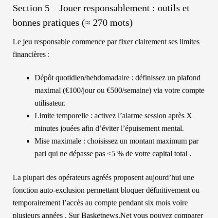
Section 5 – Jouer responsablement : outils et
bonnes pratiques (≈ 270 mots)
Le jeu responsable commence par fixer clairement ses limites
financières :
Dépôt quotidien/hebdomadaire : définissez un plafond
maximal (€100/jour ou €500/semaine) via votre compte
utilisateur.
Limite temporelle : activez l’alarme session après X
minutes jouées afin d’éviter l’épuisement mental.
Mise maximale : choisissez un montant maximum par
pari qui ne dépasse pas <5 % de votre capital total .
La plupart des opérateurs agréés proposent aujourd’hui une
fonction auto‑exclusion permettant bloquer définitivement ou
temporairement l’accès au compte pendant six mois voire
plusieurs années . Sur Basketnews.Net vous pouvez comparer