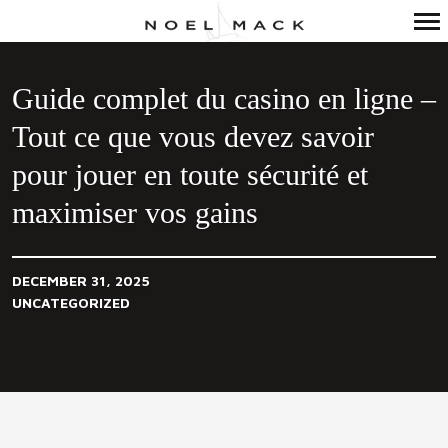
Primary
Navigation
Guide complet du casino en ligne –
Tout ce que vous devez savoir
pour jouer en toute sécurité et
maximiser vos gains
DECEMBER 31, 2025
UNCATEGORIZED