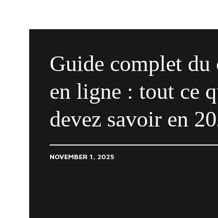
Guide complet du 
en ligne : tout ce 
devez savoir en 2
NOVEMBER 1, 2025