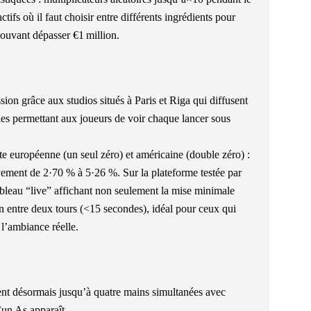
ctifs où il faut choisir entre différents ingrédients pour
ouvant dépasser €1 million.
sion grâce aux studios situés à Paris et Riga qui diffusent
es permettant aux joueurs de voir chaque lancer sous
tte européenne (un seul zéro) et américaine (double zéro) :
vement de 2·70 % à 5·26 %. Sur la plateforme testée par
bleau “live” affichant non seulement la mise minimale
n entre deux tours (<15 secondes), idéal pour ceux qui
 l’ambiance réelle.
ent désormais jusqu’à quatre mains simultanées avec
’un As apparaît.