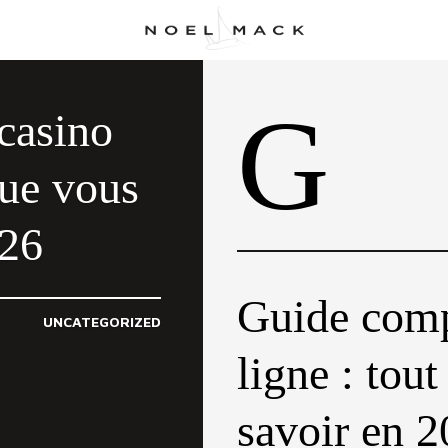
G
casino
que vous
026
Guide comp
UNCATEGORIZED
ligne : tou
savoir en 