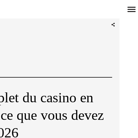
Primary
Navigation
let du casino en
t ce que vous devez
2026