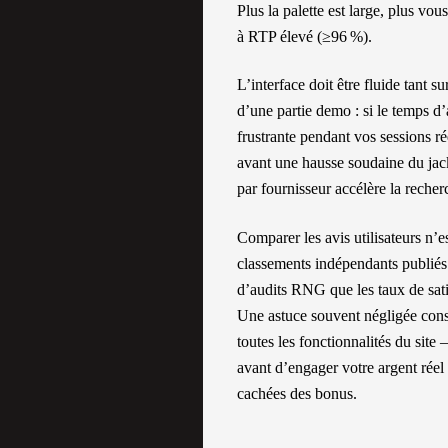
Plus la palette est large, plus vou
à RTP élevé (≥96 %).
L’interface doit être fluide tant 
d’une partie demo : si le temps d’
frustrante pendant vos sessions r
avant une hausse soudaine du jack
par fournisseur accélère la recher
Comparer les avis utilisateurs n’est
classements indépendants publiés 
d’audits RNG que les taux de sati
Une astuce souvent négligée consi
toutes les fonctionnalités du sit
avant d’engager votre argent réel 
cachées des bonus.