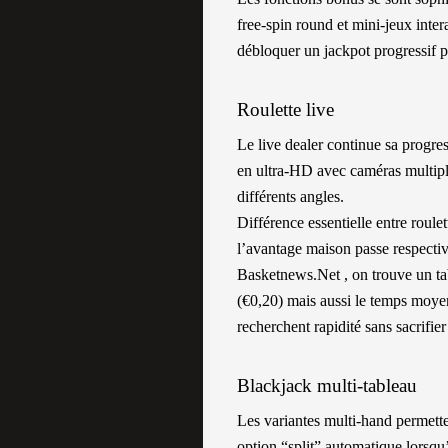
free‑spin round et mini‑jeux intera
débloquer un jackpot progressif p
Roulette live
Le live dealer continue sa progres
en ultra‑HD avec caméras multipl
différents angles.
Différence essentielle entre roule
l’avantage maison passe respecti
Basketnews.Net , on trouve un ta
(€0,20) mais aussi le temps moye
recherchent rapidité sans sacrifier
Blackjack multi‑tableau
Les variantes multi‑hand permett
option “split” automatique lorsqu