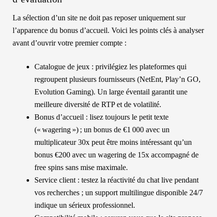
La sélection d’un site ne doit pas reposer uniquement sur
l’apparence du bonus d’accueil. Voici les points clés à analyser
avant d’ouvrir votre premier compte :
Catalogue de jeux : privilégiez les plateformes qui
regroupent plusieurs fournisseurs (NetEnt, Play’n GO,
Evolution Gaming). Un large éventail garantit une
meilleure diversité de RTP et de volatilité.
Bonus d’accueil : lisez toujours le petit texte
(« wagering ») ; un bonus de €1 000 avec un
multiplicateur 30x peut être moins intéressant qu’un
bonus €200 avec un wagering de 15x accompagné de
free spins sans mise maximale.
Service client : testez la réactivité du chat live pendant
vos recherches ; un support multilingue disponible 24/7
indique un sérieux professionnel.