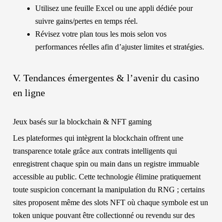
Utilisez une feuille Excel ou une appli dédiée pour
suivre gains/pertes en temps réel.
Révisez votre plan tous les mois selon vos
performances réelles afin d’ajuster limites et stratégies.
V. Tendances émergentes & l’avenir du casino
en ligne
Jeux basés sur la blockchain & NFT gaming
Les plateformes qui intègrent la blockchain offrent une
transparence totale grâce aux contrats intelligents qui
enregistrent chaque spin ou main dans un registre immuable
accessible au public. Cette technologie élimine pratiquement
toute suspicion concernant la manipulation du RNG ; certains
sites proposent même des slots NFT où chaque symbole est un
token unique pouvant être collectionné ou revendu sur des