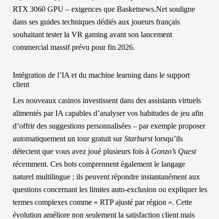
RTX 3060 GPU – exigences que Basketnews.Net souligne
dans ses guides techniques dédiés aux joueurs français
souhaitant tester la VR gaming avant son lancement
commercial massif prévu pour fin 2026.
Intégration de l’IA et du machine learning dans le support
client
Les nouveaux casinos investissent dans des assistants virtuels
alimentés par IA capables d’analyser vos habitudes de jeu afin
d’offrir des suggestions personnalisées – par exemple proposer
automatiquement un tour gratuit sur
Starburst
lorsqu’ils
détectent que vous avez joué plusieurs fois à
Gonzo’s Quest
récemment. Ces bots comprennent également le langage
naturel multilingue ; ils peuvent répondre instantanément aux
questions concernant les limites auto‑exclusion ou expliquer les
termes complexes comme « RTP ajusté par région ». Cette
évolution améliore non seulement la satisfaction client mais