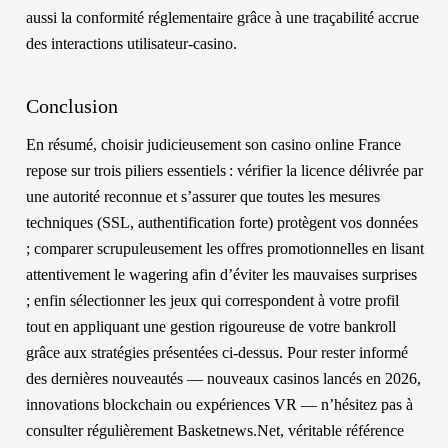
aussi la conformité réglementaire grâce à une traçabilité accrue
des interactions utilisateur‑casino.
Conclusion
En résumé, choisir judicieusement son casino online France
repose sur trois piliers essentiels : vérifier la licence délivrée par
une autorité reconnue et s’assurer que toutes les mesures
techniques (SSL, authentification forte) protègent vos données
; comparer scrupuleusement les offres promotionnelles en lisant
attentivement le wagering afin d’éviter les mauvaises surprises
; enfin sélectionner les jeux qui correspondent à votre profil
tout en appliquant une gestion rigoureuse de votre bankroll
grâce aux stratégies présentées ci‑dessus. Pour rester informé
des dernières nouveautés — nouveaux casinos lancés en 2026,
innovations blockchain ou expériences VR — n’hésitez pas à
consulter régulièrement Basketnews.Net, véritable référence