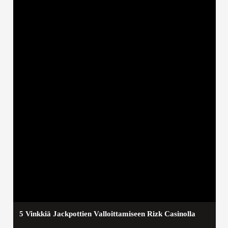
5 Vinkkiä Jackpottien Valloittamiseen Rizk Casinolla