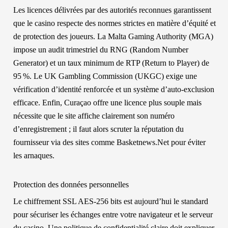
Les licences délivrées par des autorités reconnues garantissent
que le casino respecte des normes strictes en matière d’équité et
de protection des joueurs. La Malta Gaming Authority (MGA)
impose un audit trimestriel du RNG (Random Number
Generator) et un taux minimum de RTP (Return to Player) de
95 %. Le UK Gambling Commission (UKGC) exige une
vérification d’identité renforcée et un système d’auto‑exclusion
efficace. Enfin, Curaçao offre une licence plus souple mais
nécessite que le site affiche clairement son numéro
d’enregistrement ; il faut alors scruter la réputation du
fournisseur via des sites comme Basketnews.Net pour éviter
les arnaques.
Protection des données personnelles
Le chiffrement SSL AES‑256 bits est aujourd’hui le standard
pour sécuriser les échanges entre votre navigateur et le serveur
du casino. Une politique de confidentialité claire doit expliquer