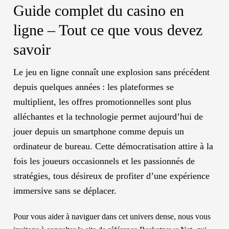
Guide complet du casino en
ligne – Tout ce que vous devez
savoir
Le jeu en ligne connaît une explosion sans précédent
depuis quelques années : les plateformes se
multiplient, les offres promotionnelles sont plus
alléchantes et la technologie permet aujourd’hui de
jouer depuis un smartphone comme depuis un
ordinateur de bureau. Cette démocratisation attire à la
fois les joueurs occasionnels et les passionnés de
stratégies, tous désireux de profiter d’une expérience
immersive sans se déplacer.
Pour vous aider à naviguer dans cet univers dense, nous vous