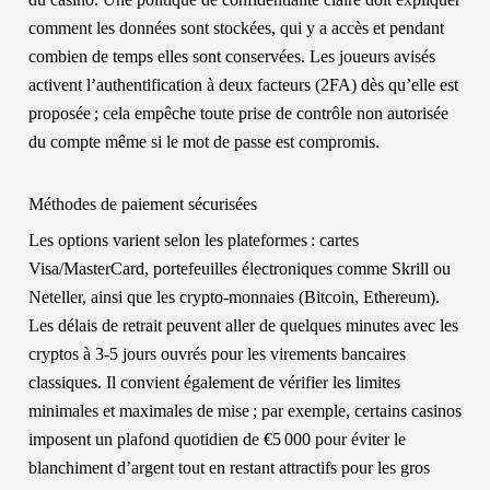
comment les données sont stockées, qui y a accès et pendant
combien de temps elles sont conservées. Les joueurs avisés
activent l’authentification à deux facteurs (2FA) dès qu’elle est
proposée ; cela empêche toute prise de contrôle non autorisée
du compte même si le mot de passe est compromis.
Méthodes de paiement sécurisées
Les options varient selon les plateformes : cartes
Visa/MasterCard, portefeuilles électroniques comme Skrill ou
Neteller, ainsi que les crypto‑monnaies (Bitcoin, Ethereum).
Les délais de retrait peuvent aller de quelques minutes avec les
cryptos à 3‑5 jours ouvrés pour les virements bancaires
classiques. Il convient également de vérifier les limites
minimales et maximales de mise ; par exemple, certains casinos
imposent un plafond quotidien de €5 000 pour éviter le
blanchiment d’argent tout en restant attractifs pour les gros