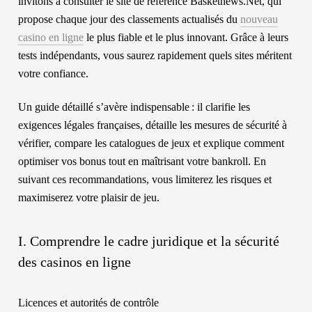
invitons à consulter le site de référence Basketnews.Net, qui
propose chaque jour des classements actualisés du
nouveau
casino en ligne
le plus fiable et le plus innovant. Grâce à leurs
tests indépendants, vous saurez rapidement quels sites méritent
votre confiance.
Un guide détaillé s’avère indispensable : il clarifie les
exigences légales françaises, détaille les mesures de sécurité à
vérifier, compare les catalogues de jeux et explique comment
optimiser vos bonus tout en maîtrisant votre bankroll. En
suivant ces recommandations, vous limiterez les risques et
maximiserez votre plaisir de jeu.
I. Comprendre le cadre juridique et la sécurité
des casinos en ligne
Licences et autorités de contrôle