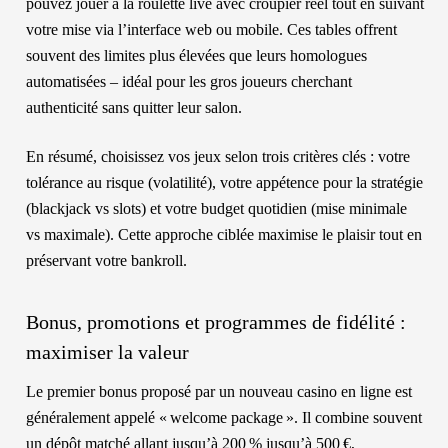
pouvez jouer à la roulette live avec croupier réel tout en suivant
votre mise via l’interface web ou mobile. Ces tables offrent
souvent des limites plus élevées que leurs homologues
automatisées – idéal pour les gros joueurs cherchant
authenticité sans quitter leur salon.
En résumé, choisissez vos jeux selon trois critères clés : votre
tolérance au risque (volatilité), votre appétence pour la stratégie
(blackjack vs slots) et votre budget quotidien (mise minimale
vs maximale). Cette approche ciblée maximise le plaisir tout en
préservant votre bankroll.
Bonus, promotions et programmes de fidélité :
maximiser la valeur
Le premier bonus proposé par un nouveau casino en ligne est
généralement appelé « welcome package ». Il combine souvent
un dépôt matché allant jusqu’à 200 % jusqu’à 500 €,