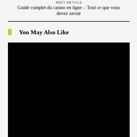
NEXT ARTICLE
Guide complet du casino en ligne – Tout ce que vous
devez savoir
You May Also Like