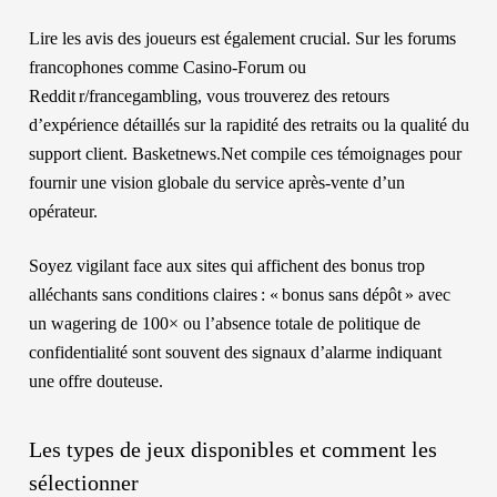
Lire les avis des joueurs est également crucial. Sur les forums
francophones comme Casino‑Forum ou
Reddit r/francegambling, vous trouverez des retours
d’expérience détaillés sur la rapidité des retraits ou la qualité du
support client. Basketnews.Net compile ces témoignages pour
fournir une vision globale du service après‑vente d’un
opérateur.
Soyez vigilant face aux sites qui affichent des bonus trop
alléchants sans conditions claires : « bonus sans dépôt » avec
un wagering de 100× ou l’absence totale de politique de
confidentialité sont souvent des signaux d’alarme indiquant
une offre douteuse.
Les types de jeux disponibles et comment les
sélectionner