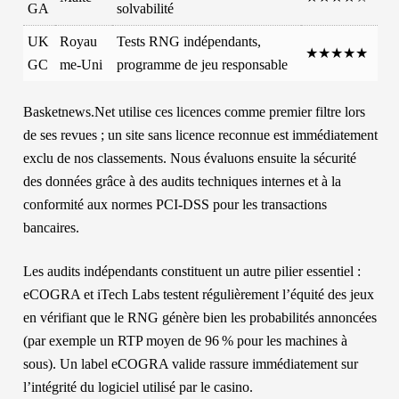
GA
solvabilité
UK
Royau
Tests RNG indépendants,
★★★★★
GC
me‑Uni
programme de jeu responsable
Basketnews.Net utilise ces licences comme premier filtre lors
de ses revues ; un site sans licence reconnue est immédiatement
exclu de nos classements. Nous évaluons ensuite la sécurité
des données grâce à des audits techniques internes et à la
conformité aux normes PCI‑DSS pour les transactions
bancaires.
Les audits indépendants constituent un autre pilier essentiel :
eCOGRA et iTech Labs testent régulièrement l’équité des jeux
en vérifiant que le RNG génère bien les probabilités annoncées
(par exemple un RTP moyen de 96 % pour les machines à
sous). Un label eCOGRA valide rassure immédiatement sur
l’intégrité du logiciel utilisé par le casino.