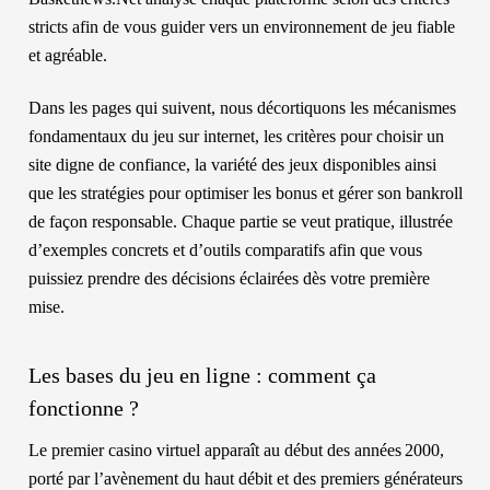
stricts afin de vous guider vers un environnement de jeu fiable
et agréable.
Dans les pages qui suivent, nous décortiquons les mécanismes
fondamentaux du jeu sur internet, les critères pour choisir un
site digne de confiance, la variété des jeux disponibles ainsi
que les stratégies pour optimiser les bonus et gérer son bankroll
de façon responsable. Chaque partie se veut pratique, illustrée
d’exemples concrets et d’outils comparatifs afin que vous
puissiez prendre des décisions éclairées dès votre première
mise.
Les bases du jeu en ligne : comment ça
fonctionne ?
Le premier casino virtuel apparaît au début des années 2000,
porté par l’avènement du haut débit et des premiers générateurs