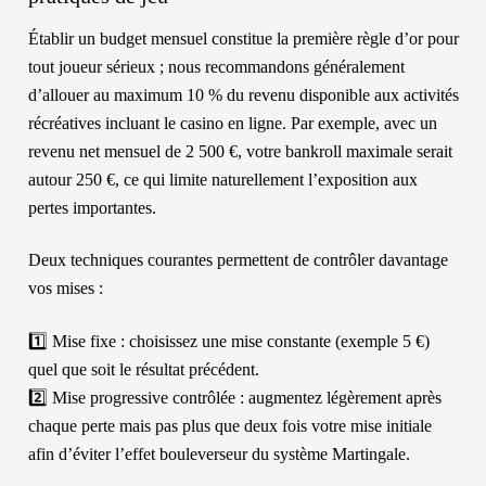
Établir un budget mensuel constitue la première règle d’or pour
tout joueur sérieux ; nous recommandons généralement
d’allouer au maximum 10 % du revenu disponible aux activités
récréatives incluant le casino en ligne. Par exemple, avec un
revenu net mensuel de 2 500 €, votre bankroll maximale serait
autour 250 €, ce qui limite naturellement l’exposition aux
pertes importantes.
Deux techniques courantes permettent de contrôler davantage
vos mises :
1️⃣ Mise fixe : choisissez une mise constante (exemple 5 €)
quel que soit le résultat précédent.
2️⃣ Mise progressive contrôlée : augmentez légèrement après
chaque perte mais pas plus que deux fois votre mise initiale
afin d’éviter l’effet bouleverseur du système Martingale.