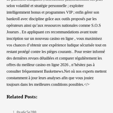
selon volatilité et stratégie personnelle ; exploiter
intelligemment bonus et programmes VIP ; enfin gérer son
bankroll avec discipline grâce aux outils proposés par les
opérateurs ainsi qu’aux ressources nationales comme S.O.S
Joueurs . En appliquant ces recommandations avant toute
inscription sur un nouveau casino en ligne , vous maximisez
vos chances d’obtenir une expérience ludique sécurisée tout en
restant protégé contre les pièges courants . Pour rester informé
des dernières revues détaillées et comparer régulièrement les
offres du meilleur casino en ligne 2026 , n’hésitez pas à
consulter fréquemment Basketnews.Net où nos experts mettent
constamment à jour leurs analyses afin que vous jouiez
toujours dans les meilleures conditions possibles.</>
Related Posts:
0xa6c5e280