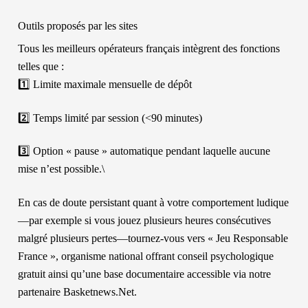
Outils proposés par les sites
Tous les meilleurs opérateurs français intègrent des fonctions
telles que :
1️⃣ Limite maximale mensuelle de dépôt
2️⃣ Temps limité par session (<90 minutes)
3️⃣ Option « pause » automatique pendant laquelle aucune
mise n’est possible.\
En cas de doute persistant quant à votre comportement ludique
—par exemple si vous jouez plusieurs heures consécutives
malgré plusieurs pertes—tournez-vous vers « Jeu Responsable
France », organisme national offrant conseil psychologique
gratuit ainsi qu’une base documentaire accessible via notre
partenaire Basketnews.Net.