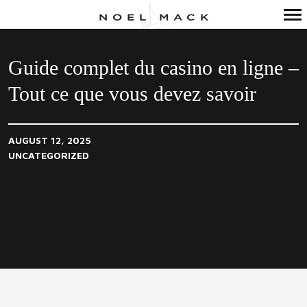
Primary
Navigation
Guide complet du casino en ligne –
Tout ce que vous devez savoir
AUGUST 12, 2025
UNCATEGORIZED