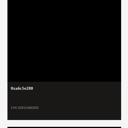
0xa6c5e280
UNCATEGORIZED