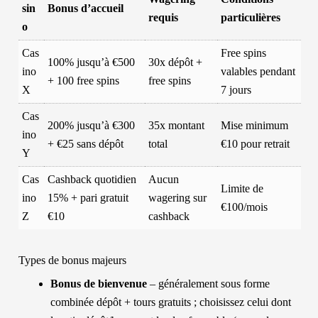
sin
Bonus d’accueil
requis
particulières
o
Cas
Free spins
100% jusqu’à €500
30x dépôt +
ino
valables pendant
+ 100 free spins
free spins
X
7 jours
Cas
200% jusqu’à €300
35x montant
Mise minimum
ino
+ €25 sans dépôt
total
€10 pour retrait
Y
Cas
Cashback quotidien
Aucun
Limite de
ino
15% + pari gratuit
wagering sur
€100/mois
Z
€10
cashback
Types de bonus majeurs
Bonus de bienvenue
– généralement sous forme
combinée dépôt + tours gratuits ; choisissez celui dont