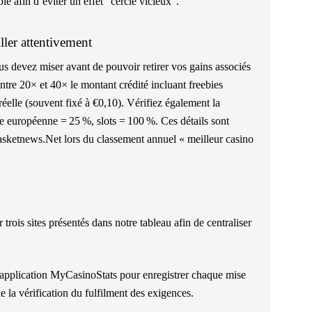
e afin d’éviter un effet “cercle vicieux”.
ller attentivement
 devez miser avant de pouvoir retirer vos gains associés
ntre 20× et 40× le montant crédité incluant freebies
réelle (souvent fixé à €0,10). Vérifiez également la
te européenne = 25 %, slots = 100 %. Ces détails sont
sketnews.Net lors du classement annuel « meilleur casino
trois sites présentés dans notre tableau afin de centraliser
l’application MyCasinoStats pour enregistrer chaque mise
ie la vérification du fulfilment des exigences.