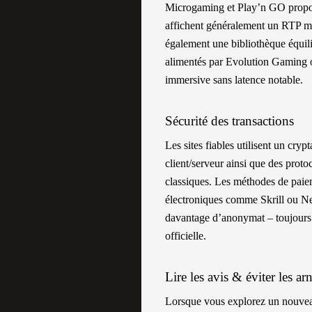
Microgaming et Play’n GO proposen
affichent généralement un RTP mo
également une bibliothèque équilib
alimentés par Evolution Gaming o
immersive sans latence notable.
Sécurité des transactions
Les sites fiables utilisent un cr
client/serveur ainsi que des prot
classiques. Les méthodes de paie
électroniques comme Skrill ou Net
davantage d’anonymat – toujours
officielle.
Lire les avis & éviter les a
Lorsque vous explorez un nouveau