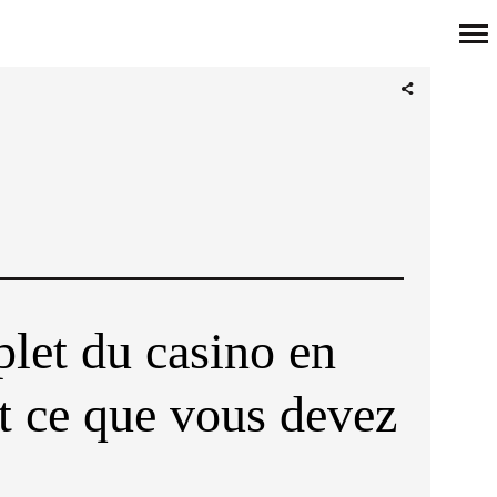
Primary
Navigation
let du casino en
t ce que vous devez