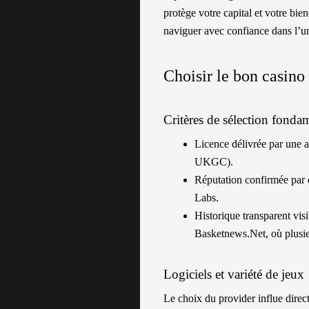
protège votre capital et votre bie
naviguer avec confiance dans l’un
Choisir le bon casino
Critères de sélection fond
Licence délivrée par une 
UKGC).
Réputation confirmée par
Labs.
Historique transparent visi
Basketnews.Net, où plusie
Logiciels et variété de jeux
Le choix du provider influe direct