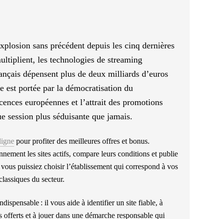
xplosion sans précédent depuis les cinq dernières
ultiplient, les technologies de streaming
rançais dépensent plus de deux milliards d’euros
e est portée par la démocratisation du
cences européennes et l’attrait des promotions
e session plus séduisante que jamais.
ligne
pour profiter des meilleures offres et bonus.
ement les sites actifs, compare leurs conditions et publie
 vous puissiez choisir l’établissement qui correspond à vos
 classiques du secteur.
ispensable : il vous aide à identifier un site fiable, à
s offerts et à jouer dans une démarche responsable qui