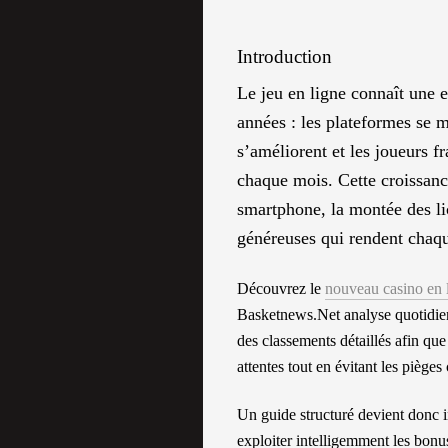
Introduction
Le jeu en ligne connaît une e
années : les plateformes se m
s’améliorent et les joueurs f
chaque mois. Cette croissanc
smartphone, la montée des li
généreuses qui rendent chaqu
Découvrez le
nouveau casino en 
Basketnews.Net analyse quotidienn
des classements détaillés afin que
attentes tout en évitant les pièges
Un guide structuré devient donc ind
exploiter intelligemment les bonu