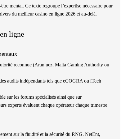
n‑être mental. Ce texte regroupe l’expertise nécessaire pour
ivers du meilleur casino en ligne 2026 et au‑delà.
 en ligne
amentaux
autorité reconnue (Aranjuez, Malta Gaming Authority ou
 des audits indépendants tels que eCOGRA ou iTech
ble sur les forums spécialisés ainsi que sur
urs experts évaluent chaque opérateur chaque trimestre.
ement sur la fluidité et la sécurité du RNG. NetEnt,