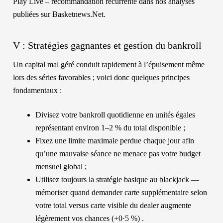
Play Live – recommandation récurrente dans nos analyses
publiées sur Basketnews.Net.
V : Stratégies gagnantes et gestion du bankroll
Un capital mal géré conduit rapidement à l’épuisement même
lors des séries favorables ; voici donc quelques principes
fondamentaux :
Divisez votre bankroll quotidienne en unités égales
représentant environ 1–2 % du total disponible ;
Fixez une limite maximale perdue chaque jour afin
qu’une mauvaise séance ne menace pas votre budget
mensuel global ;
Utilisez toujours la stratégie basique au blackjack —
mémoriser quand demander carte supplémentaire selon
votre total versus carte visible du dealer augmente
légèrement vos chances (+0·5 %) .