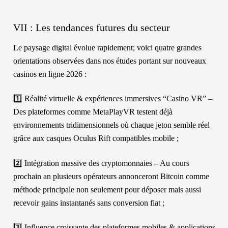
VII : Les tendances futures du secteur
Le paysage digital évolue rapidement; voici quatre grandes
orientations observées dans nos études portant sur nouveaux
casinos en ligne 2026 :
1️⃣ Réalité virtuelle & expériences immersives “Casino VR” –
Des plateformes comme MetaPlayVR testent déjà
environnements tridimensionnels où chaque jeton semble réel
grâce aux casques Oculus Rift compatibles mobile ;
2️⃣ Intégration massive des cryptomonnaies – Au cours
prochain an plusieurs opérateurs annonceront Bitcoin comme
méthode principale non seulement pour déposer mais aussi
recevoir gains instantanés sans conversion fiat ;
3️⃣ Influence croissante des plateformes mobiles & applications