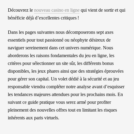
Découvrez le
nouveau casino en ligne
qui vient de sortir et qui
bénéficie déjà d’excellentes critiques !
Dans les pages suivantes nous décomposerons sept axes
essentiels pour tout passionné ou néophyte désireux de
naviguer sereinement dans cet univers numérique. Nous
aborderons les raisons fondamentales du jeu en ligne, les
critères pour sélectionner un site sûr, les différents bonus
disponibles, les jeux phares ainsi que des stratégies éprouvées
pour gérer son capital. Un volet dédié à la sécurité et au jeu
responsable viendra compléter notre analyse avant d’esquisser
les tendances majeures attendues pour les prochains mois. En
suivant ce guide pratique vous serez armé pour profiter
pleinement des nouvelles offres tout en limitant les risques
inhérents aux paris virtuels.