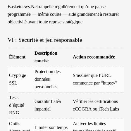
Basketnews.Net rappelle régulièrement qu’une pause
programmée — même courte — aide grandement à restaurer
objectivité avant toute reprise stratégique.
VI : Sécurité et jeu responsable
Description
Élément
Action recommandée
concise
Protection des
Cryptage
S’assurer que l’URL
données
SSL
commence par “https://”
personnelles
Tests
Garantir l’aléa
Vérifier les certifications
d’équité
impartial
eCOGRA ou iTech Labs
RNG
Outils
Activer les limites
Limiter son temps