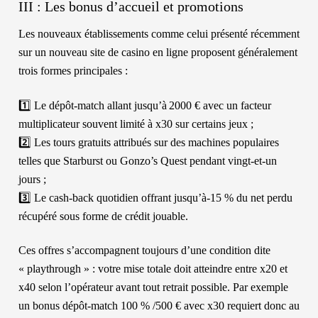
III : Les bonus d’accueil et promotions
Les nouveaux établissements comme celui présenté récemment
sur un nouveau site de casino en ligne proposent généralement
trois formes principales :
1️⃣ Le dépôt‑match allant jusqu’à 2000 € avec un facteur
multiplicateur souvent limité à x30 sur certains jeux ;
2️⃣ Les tours gratuits attribués sur des machines populaires
telles que Starburst ou Gonzo’s Quest pendant vingt‑et‑un
jours ;
3️⃣ Le cash‑back quotidien offrant jusqu’à‑15 % du net perdu
récupéré sous forme de crédit jouable.
Ces offres s’accompagnent toujours d’une condition dite
« playthrough » : votre mise totale doit atteindre entre x20 et
x40 selon l’opérateur avant tout retrait possible. Par exemple
un bonus dépôt‑match 100 % /500 € avec x30 requiert donc au