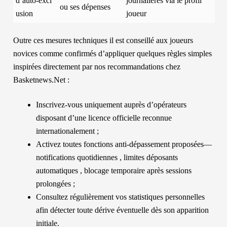
d’auto‑excl
journalières via le profil
ou ses dépenses
usion
joueur
Outre ces mesures techniques il est conseillé aux joueurs
novices comme confirmés d’appliquer quelques règles simples
inspirées directement par nos recommandations chez
Basketnews.Net :
Inscrivez-vous uniquement auprès d’opérateurs
disposant d’une licence officielle reconnue
internationalement ;
Activez toutes fonctions anti‑dépassement proposées—
notifications quotidiennes , limites déposants
automatiques , blocage temporaire après sessions
prolongées ;
Consultez régulièrement vos statistiques personnelles
afin détecter toute dérive éventuelle dès son apparition
initiale.