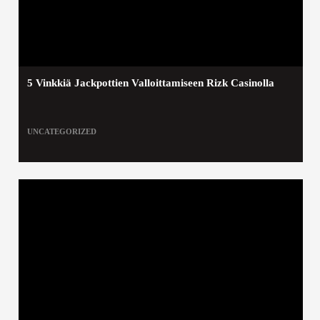
5 Vinkkiä Jackpottien Valloittamiseen Rizk Casinolla
UNCATEGORIZED