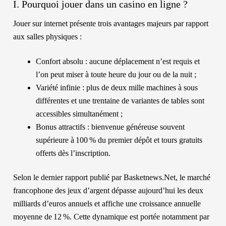
I. Pourquoi jouer dans un casino en ligne ?
Jouer sur internet présente trois avantages majeurs par rapport
aux salles physiques :
Confort absolu : aucune déplacement n’est requis et
l’on peut miser à toute heure du jour ou de la nuit ;
Variété infinie : plus de deux mille machines à sous
différentes et une trentaine de variantes de tables sont
accessibles simultanément ;
Bonus attractifs : bienvenue généreuse souvent
supérieure à 100 % du premier dépôt et tours gratuits
offerts dès l’inscription.
Selon le dernier rapport publié par Basketnews.Net, le marché
francophone des jeux d’argent dépasse aujourd’hui les deux
milliards d’euros annuels et affiche une croissance annuelle
moyenne de 12 %. Cette dynamique est portée notamment par