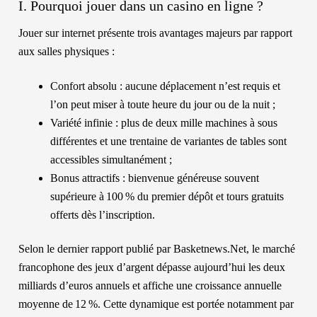
I. Pourquoi jouer dans un casino en ligne ?
Jouer sur internet présente trois avantages majeurs par rapport
aux salles physiques :
Confort absolu : aucune déplacement n’est requis et
l’on peut miser à toute heure du jour ou de la nuit ;
Variété infinie : plus de deux mille machines à sous
différentes et une trentaine de variantes de tables sont
accessibles simultanément ;
Bonus attractifs : bienvenue généreuse souvent
supérieure à 100 % du premier dépôt et tours gratuits
offerts dès l’inscription.
Selon le dernier rapport publié par Basketnews.Net, le marché
francophone des jeux d’argent dépasse aujourd’hui les deux
milliards d’euros annuels et affiche une croissance annuelle
moyenne de 12 %. Cette dynamique est portée notamment par