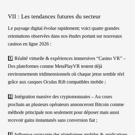
VII : Les tendances futures du secteur
Le paysage digital évolue rapidement; voici quatre grandes
orientations observées dans nos études portant sur nouveaux
casinos en ligne 2026 :
1️⃣ Réalité virtuelle & expériences immersives “Casino VR” –
Des plateformes comme MetaPlayVR testent déjà
environnements tridimensionnels où chaque jeton semble réel
grâce aux casques Oculus Rift compatibles mobile ;
2️⃣ Intégration massive des cryptomonnaies – Au cours
prochain an plusieurs opérateurs annonceront Bitcoin comme
méthode principale non seulement pour déposer mais aussi
recevoir gains instantanés sans conversion fiat ;
3️⃣ Influence croissante des plateformes mobiles & applications