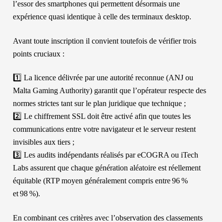
l’essor des smartphones qui permettent désormais une
expérience quasi identique à celle des terminaux desktop.
Avant toute inscription il convient toutefois de vérifier trois
points cruciaux :
1️⃣ La licence délivrée par une autorité reconnue (ANJ ou
Malta Gaming Authority) garantit que l’opérateur respecte des
normes strictes tant sur le plan juridique que technique ;
2️⃣ Le chiffrement SSL doit être activé afin que toutes les
communications entre votre navigateur et le serveur restent
invisibles aux tiers ;
3️⃣ Les audits indépendants réalisés par eCOGRA ou iTech
Labs assurent que chaque génération aléatoire est réellement
équitable (RTP moyen généralement compris entre 96 %
et 98 %).
En combinant ces critères avec l’observation des classements