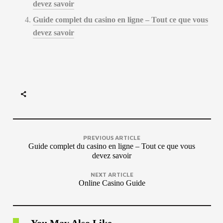
devez savoir
Guide complet du casino en ligne – Tout ce que vous
devez savoir
PREVIOUS ARTICLE
Guide complet du casino en ligne – Tout ce que vous
devez savoir
NEXT ARTICLE
Online Casino Guide
You May Also Like