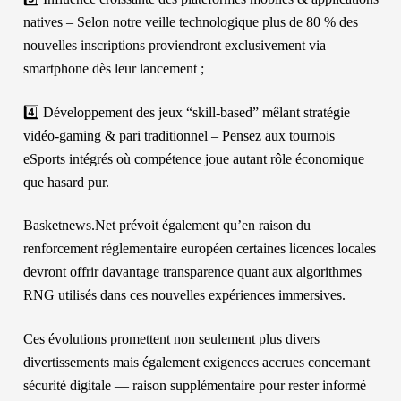
natives – Selon notre veille technologique plus de 80 % des
nouvelles inscriptions proviendront exclusivement via
smartphone dès leur lancement ;
4️⃣ Développement des jeux “skill‑based” mêlant stratégie
vidéo‑gaming & pari traditionnel – Pensez aux tournois
eSports intégrés où compétence joue autant rôle économique
que hasard pur.
Basketnews.Net prévoit également qu’en raison du
renforcement réglementaire européen certaines licences locales
devront offrir davantage transparence quant aux algorithmes
RNG utilisés dans ces nouvelles expériences immersives.
Ces évolutions promettent non seulement plus divers
divertissements mais également exigences accrues concernant
sécurité digitale — raison supplémentaire pour rester informé