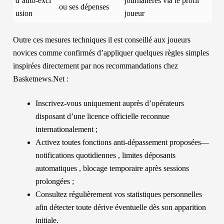
d’auto‑excl
journalières via le profil
ou ses dépenses
usion
joueur
Outre ces mesures techniques il est conseillé aux joueurs
novices comme confirmés d’appliquer quelques règles simples
inspirées directement par nos recommandations chez
Basketnews.Net :
Inscrivez-vous uniquement auprès d’opérateurs
disposant d’une licence officielle reconnue
internationalement ;
Activez toutes fonctions anti‑dépassement proposées—
notifications quotidiennes , limites déposants
automatiques , blocage temporaire après sessions
prolongées ;
Consultez régulièrement vos statistiques personnelles
afin détecter toute dérive éventuelle dès son apparition
initiale.