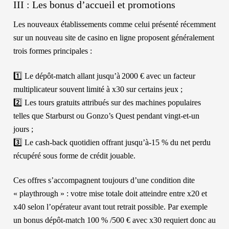
III : Les bonus d’accueil et promotions
Les nouveaux établissements comme celui présenté récemment
sur un nouveau site de casino en ligne proposent généralement
trois formes principales :
1️⃣ Le dépôt‑match allant jusqu’à 2000 € avec un facteur
multiplicateur souvent limité à x30 sur certains jeux ;
2️⃣ Les tours gratuits attribués sur des machines populaires
telles que Starburst ou Gonzo’s Quest pendant vingt‑et‑un
jours ;
3️⃣ Le cash‑back quotidien offrant jusqu’à‑15 % du net perdu
récupéré sous forme de crédit jouable.
Ces offres s’accompagnent toujours d’une condition dite
« playthrough » : votre mise totale doit atteindre entre x20 et
x40 selon l’opérateur avant tout retrait possible. Par exemple
un bonus dépôt‑match 100 % /500 € avec x30 requiert donc au