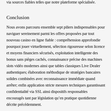
via sources fiables telles que notre plateforme spécialisée.
Conclusion
Nous avons parcouru ensemble sept piliers indispensables pour
naviguer sereinement parmi les offres proposées par tout
nouveau casino en ligne fiable : compréhension approfondie
pourquoi jouer virtuellement, sélection rigoureuse selon licence
et moyens financiers sécurisés, exploitation intelligente des
bonus sans pièges cachés, connaissance précise des machines
slots vidéo modernes ainsi que tables classiques Live Dealer
authentiques; élaboration méthodique de stratégies bancaires
solides combinées avec reconnaissance immédiate quand
arrêter; enfin application stricte mesures techniques garantissant
confidentialité via SSL ainsi dispositifs responsables
encouragés tant par législation qu’en pratique quotidienne
décrite précédemment.