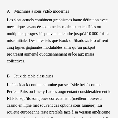
A Machines à sous vidéo modernes
Les slots actuels combinent graphismes haute définition avec
mécaniques avancées comme les rouleaux extensibles ou
multipliers progressifs pouvant atteindre jusqu’à 10 000 fois la
mise initiale. Des titres tels que Book of Shadows Pro offrent
cinq lignes gagnantes modulables ainsi qu’un jackpot
progressif alimenté quotidiennement grâce aux mises
collectives.
B Jeux de table classiques
Le blackjack continue dominé par ses “side bets” comme
Perfect Pairs ou Lucky Ladies augmentant considérablement le
RTP lorsqu’ils sont joués correctement (meilleur nouveau
casino en ligne met souvent ces options sous lumière). La
roulette européenne reste préférée face à sa version américaine