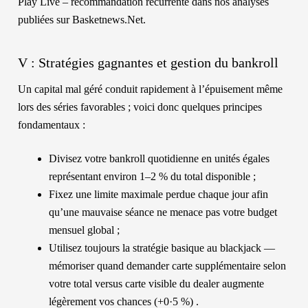
Play Live – recommandation récurrente dans nos analyses
publiées sur Basketnews.Net.
V : Stratégies gagnantes et gestion du bankroll
Un capital mal géré conduit rapidement à l’épuisement même
lors des séries favorables ; voici donc quelques principes
fondamentaux :
Divisez votre bankroll quotidienne en unités égales
représentant environ 1–2 % du total disponible ;
Fixez une limite maximale perdue chaque jour afin
qu’une mauvaise séance ne menace pas votre budget
mensuel global ;
Utilisez toujours la stratégie basique au blackjack —
mémoriser quand demander carte supplémentaire selon
votre total versus carte visible du dealer augmente
légèrement vos chances (+0·5 %) .