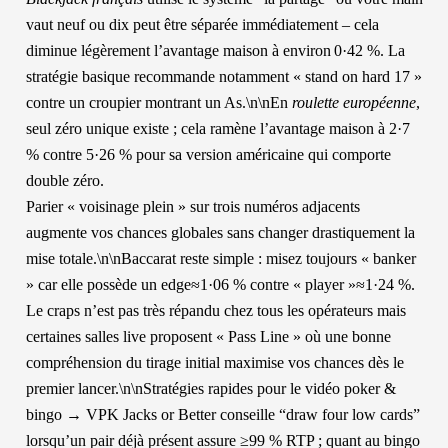
vaut neuf ou dix peut être séparée immédiatement – cela
diminue légèrement l’avantage maison à environ 0·42 %. La
stratégie basique recommande notamment « stand on hard 17 »
contre un croupier montrant un As.\n\nEn
roulette européenne
,
seul zéro unique existe ; cela ramène l’avantage maison à 2·7
% contre 5·26 % pour sa version américaine qui comporte
double zéro.
Parier « voisinage plein » sur trois numéros adjacents
augmente vos chances globales sans changer drastiquement la
mise totale.\n\nBaccarat reste simple : misez toujours « banker
» car elle possède un edge≈1·06 % contre « player »≈1·24 %.
Le craps n’est pas très répandu chez tous les opérateurs mais
certaines salles live proposent « Pass Line » où une bonne
compréhension du tirage initial maximise vos chances dès le
premier lancer.\n\nStratégies rapides pour le vidéo poker &
bingo → VPK Jacks or Better conseille “draw four low cards”
lorsqu’un pair déjà présent assure ≥99 % RTP ; quant au bingo