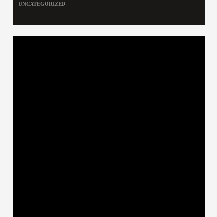
UNCATEGORIZED