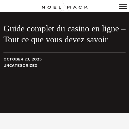
Primary
Navigation
Guide complet du casino en ligne –
Tout ce que vous devez savoir
OCTOBER 23, 2025
UNCATEGORIZED