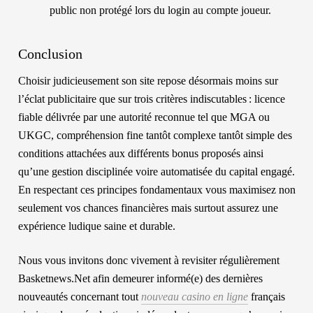
public non protégé lors du login au compte joueur.
Conclusion
Choisir judicieusement son site repose désormais moins sur
l’éclat publicitaire que sur trois critères indiscutables : licence
fiable délivrée par une autorité reconnue tel que MGA ou
UKGC, compréhension fine tantôt complexe tantôt simple des
conditions attachées aux différents bonus proposés ainsi
qu’une gestion disciplinée voire automatisée du capital engagé.​
En respectant ces principes fondamentaux vous maximisez non
seulement vos chances financières mais surtout assurez une
expérience ludique saine et durable.​
Nous vous invitons donc vivement à revisiter régulièrement
Basketnews.Net afin demeurer informé(e) des dernières
nouveautés concernant tout
nouveau casino en ligne
français