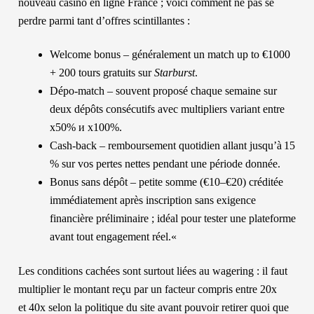
nouveau casino en ligne France ; voici comment ne pas se
perdre parmi tant d’offres scintillantes :
Welcome bonus – généralement un match up to €1000
+ 200 tours gratuits sur
Starburst
.
Dépo‑match – souvent proposé chaque semaine sur
deux dépôts consécutifs avec multipliers variant entre
x50% и x100%.
Cash‑back – remboursement quotidien allant jusqu’à 15
% sur vos pertes nettes pendant une période donnée.
Bonus sans dépôt – petite somme (€10–€20) créditée
immédiatement après inscription sans exigence
financière préliminaire ; idéal pour tester une plateforme
avant tout engagement réel.«
Les conditions cachées sont surtout liées au wagering : il faut
multiplier le montant reçu par un facteur compris entre 20x
et 40x selon la politique du site avant pouvoir retirer quoi que