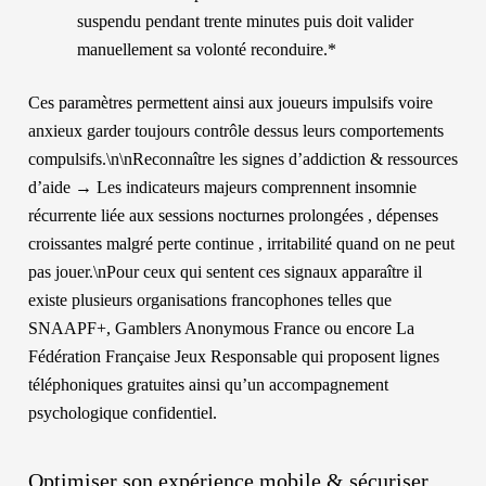
suspendu pendant trente minutes puis doit valider
manuellement sa volonté reconduire.*
Ces paramètres permettent ainsi aux joueurs impulsifs voire
anxieux garder toujours contrôle dessus leurs comportements
compulsifs.\n\nReconnaître les signes d’addiction & ressources
d’aide → Les indicateurs majeurs comprennent insomnie
récurrente liée aux sessions nocturnes prolongées , dépenses
croissantes malgré perte continue , irritabilité quand on ne peut
pas jouer.\nPour ceux qui sentent ces signaux apparaître il
existe plusieurs organisations francophones telles que
SNAAPF+, Gamblers Anonymous France ou encore La
Fédération Française Jeux Responsable qui proposent lignes
téléphoniques gratuites ainsi qu’un accompagnement
psychologique confidentiel.
Optimiser son expérience mobile & sécuriser