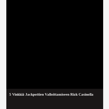
5 Vinkkiä Jackpottien Valloittamiseen Rizk Casinolla