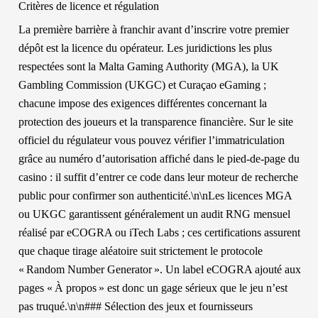
Critères de licence et régulation
La première barrière à franchir avant d’inscrire votre premier
dépôt est la licence du opérateur. Les juridictions les plus
respectées sont la Malta Gaming Authority (MGA), la UK
Gambling Commission (UKGC) et Curaçao eGaming ;
chacune impose des exigences différentes concernant la
protection des joueurs et la transparence financière. Sur le site
officiel du régulateur vous pouvez vérifier l’immatriculation
grâce au numéro d’autorisation affiché dans le pied‑de‑page du
casino : il suffit d’entrer ce code dans leur moteur de recherche
public pour confirmer son authenticité.\n\nLes licences MGA
ou UKGC garantissent généralement un audit RNG mensuel
réalisé par eCOGRA ou iTech Labs ; ces certifications assurent
que chaque tirage aléatoire suit strictement le protocole
« Random Number Generator ». Un label eCOGRA ajouté aux
pages « À propos » est donc un gage sérieux que le jeu n’est
pas truqué.\n\n### Sélection des jeux et fournisseurs