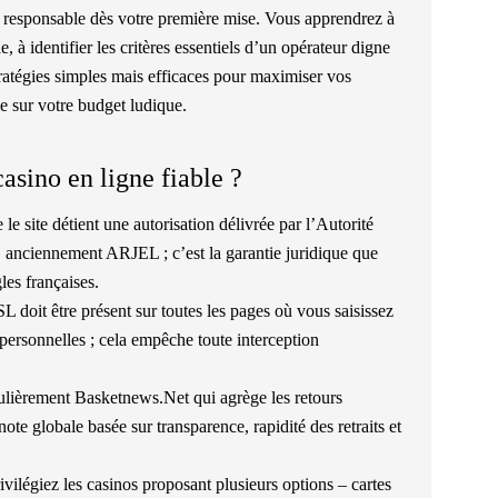
e responsable dès votre première mise. Vous apprendrez à
, à identifier les critères essentiels d’un opérateur digne
tratégies simples mais efficaces pour maximiser vos
e sur votre budget ludique.
sino en ligne fiable ?
le site détient une autorisation délivrée par l’Autorité
 anciennement ARJEL ; c’est la garantie juridique que
les françaises.
SL doit être présent sur toutes les pages où vous saisissez
ersonnelles ; cela empêche toute interception
gulièrement Basketnews.Net qui agrège les retours
 note globale basée sur transparence, rapidité des retraits et
vilégiez les casinos proposant plusieurs options – cartes