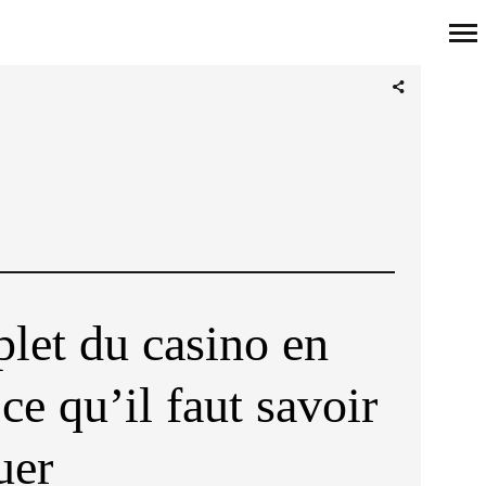
Primary
Navigation
let du casino en
 ce qu’il faut savoir
uer