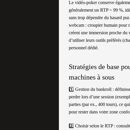
Le vidéo‑poker conserve également
généralement un RTP > 99 %, idé
sans trop dépendre du hasard pur. E
webcam : croupier humain pour r
créent une immersion proche du vr
d’utiliser leurs outils préférés (c
personnel dédié.
Stratégies de base po
machines à sous
1️⃣ Gestion du bankroll : définis
perdre lors d’une session (exempl
parties (par ex., 400 tours), ce 
pour rester dans votre zone confo
2️⃣ Choisir selon le RTP : consul