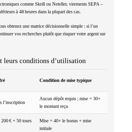
lectroniques comme Skrill ou Neteller, virements SEPA –
inférieurs à 48 heures dans la plupart des cas.
us obtenez une matrice décisionnelle simple : si l’un
ontinuer vos recherches plutôt que risquer votre argent sur
 leurs conditions d’utilisation
fré
Condition de mise typique
Aucun dépôt requis ; mise = 30×
s l’inscription
le montant reçu
 200 € + 50 tours
Mise = 40× le bonus + mise
initiale