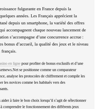
croissance fulgurante en France depuis la
a quelques années. Les Français apprécient la
ané depuis un smartphone, la variété des offres
s qui accompagnent chaque nouveau lancement de
sation s’accompagne d’une concurrence accrue :
les bonus d’accueil, la qualité des jeux et le niveau
 français.
sino en ligne
pour profiter de bonus exclusifs et d’une
asketnews.Net se positionne comme un comparateur
nce, analyse les protocoles de chiffrement et compile les
ider les novices comme les habitués vers des
sants.
ider à faire le bon choix lorsqu’il s’agit de sélectionner
 à comprendre le fonctionnement des différents jeux