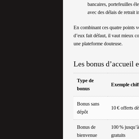
bancaires, portefeuilles é
avec des délais de retrait 
En combinant ces quatre points vo
d’eux fait défaut, il vaut mieux c
une plateforme douteuse.
Les bonus d’accueil et
Type de
Exemple chif
bonus
Bonus sans
10 € offerts dè
dépôt
Bonus de
100 % jusqu’à
bienvenue
gratuits