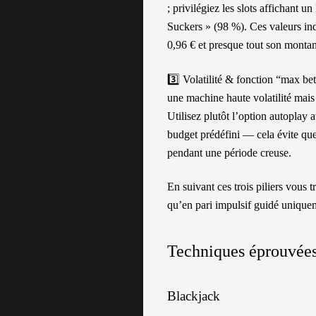
; privilégiez les slots affichant
Suckers » (98 %). Ces valeurs in
0,96 € et presque tout son montan
3️⃣ Volatilité & fonction “max bet
une machine haute volatilité mais
Utilisez plutôt l’option autoplay 
budget prédéfini — cela évite qu
pendant une période creuse.
En suivant ces trois piliers vous 
qu’en pari impulsif guidé uniquem
Techniques éprouvées 
Blackjack