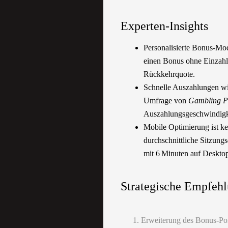
Experten‑Insights
Personalisierte Bonus‑Mod
einen Bonus ohne Einzahl
Rückkehrquote.
Schnelle Auszahlungen wi
Umfrage von
Gambling P
Auszahlungsgeschwindigke
Mobile Optimierung ist ke
durchschnittliche Sitzungs
mit 6 Minuten auf Deskto
Strategische Empfeh
Erweiterung des Bonus‑Por