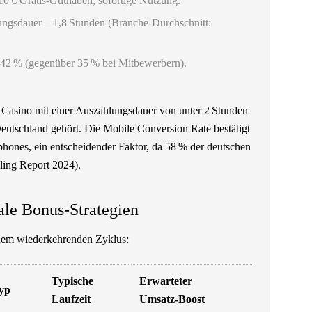
0 € Gratis‑Guthaben, sofortige Nutzung.
ungsdauer – 1,8 Stunden (Branche‑Durchschnitt:
 42 % (gegenüber 35 % bei Mitbewerbern).
 Casino mit einer Auszahlungsdauer von unter 2 Stunden
Deutschland gehört. Die Mobile Conversion Rate bestätigt
phones, ein entscheidender Faktor, da 58 % der deutschen
ling Report 2024).
ale Bonus‑Strategien
inem wiederkehrenden Zyklus:
Typische
Erwarteter
yp
Laufzeit
Umsatz‑Boost