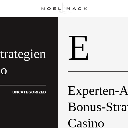
E
trategien
no
Experten‑A
UNCATEGORIZED
Bonus‑Stra
Casino