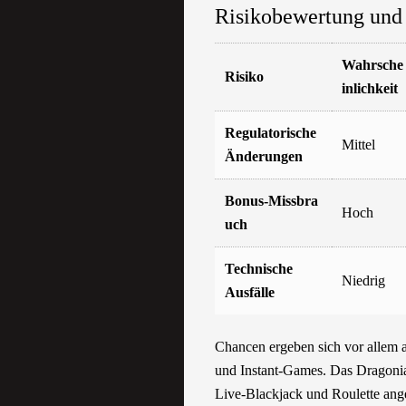
Risikobewertung und
Wahrsche
Risiko
inlichkeit
Regulatorische
Mittel
Änderungen
Bonus‑Missbra
Hoch
uch
Technische
Niedrig
Ausfälle
Chancen ergeben sich vor allem 
und Instant‑Games. Das Dragonia 
Live‑Blackjack und Roulette angek