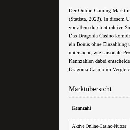
Der Online‑Gaming‑Markt in
(Statista, 2023). In diesem U
vor allem durch attraktive 
Das Dragonia Casino kombin
ein Bonus ohne Einzahlung u
untersucht, wie saisonale P
Kennzahlen dabei entscheide
Dragonia Casino im Vergleic
Marktübersicht
Kennzahl
Aktive Online‑Casino‑Nutzer