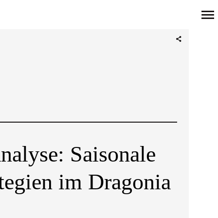
Primary
Navigation
nalyse: Saisonale
tegien im Dragonia