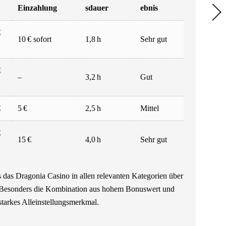
Einzahlung
sdauer
ebnis
€
10 € sofort
1,8 h
Sehr gut
€
–
3,2 h
Gut
€
5 €
2,5 h
Mittel
€
15 €
4,0 h
Sehr gut
 das Dragonia Casino in allen relevanten Kategorien über
. Besonders die Kombination aus hohem Bonuswert und
starkes Alleinstellungsmerkmal.