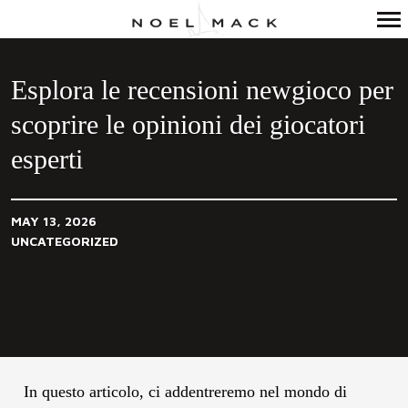
Primary
Navigation
Esplora le recensioni newgioco per
scoprire le opinioni dei giocatori
esperti
MAY 13, 2026
UNCATEGORIZED
In questo articolo, ci addentreremo nel mondo di