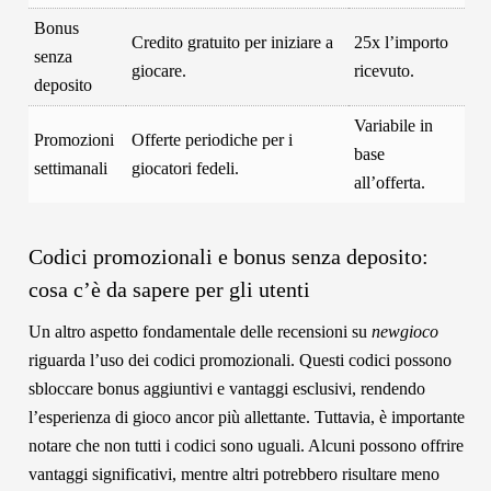
Bonus
Credito gratuito per iniziare a
25x l’importo
senza
giocare.
ricevuto.
deposito
Variabile in
Promozioni
Offerte periodiche per i
base
settimanali
giocatori fedeli.
all’offerta.
Codici promozionali e bonus senza deposito:
cosa c’è da sapere per gli utenti
Un altro aspetto fondamentale delle recensioni su
newgioco
riguarda l’uso dei codici promozionali. Questi codici possono
sbloccare bonus aggiuntivi e vantaggi esclusivi, rendendo
l’esperienza di gioco ancor più allettante. Tuttavia, è importante
notare che non tutti i codici sono uguali. Alcuni possono offrire
vantaggi significativi, mentre altri potrebbero risultare meno