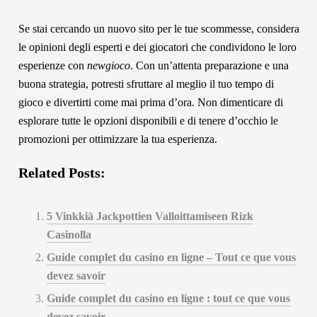
Se stai cercando un nuovo sito per le tue scommesse, considera
le opinioni degli esperti e dei giocatori che condividono le loro
esperienze con
newgioco
. Con un’attenta preparazione e una
buona strategia, potresti sfruttare al meglio il tuo tempo di
gioco e divertirti come mai prima d’ora. Non dimenticare di
esplorare tutte le opzioni disponibili e di tenere d’occhio le
promozioni per ottimizzare la tua esperienza.
Related Posts:
5 Vinkkiä Jackpottien Valloittamiseen Rizk
Casinolla
Guide complet du casino en ligne – Tout ce que vous
devez savoir
Guide complet du casino en ligne : tout ce que vous
devez savoir