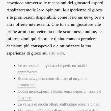
newgioco
attraverso le recensioni dei giocatori esperti.
Analizzeremo le loro opinioni, le esperienze di gioco
e le promozioni disponibili, come il
bonus newgioco
e
altre offerte interessanti. Che tu sia un giocatore alle
prime armi o un veterano delle scommesse online, le
informazioni qui riportate ti aiuteranno a prendere
decisioni più consapevoli e a ottimizzare la tua
esperienza di gioco sul
sito web
.
Le recensioni dei giocatori esperti: un’analisi
approfondita
Bonus newgioco: come sfruttare al meglio le
promozioni
Codici promozionali e bonus senza deposito: cosa c’è
da sapere
La varietà di giochi offerti: dall’online poker a bingo
Sicurezza e affidabilità di newgioco: opinioni e dati