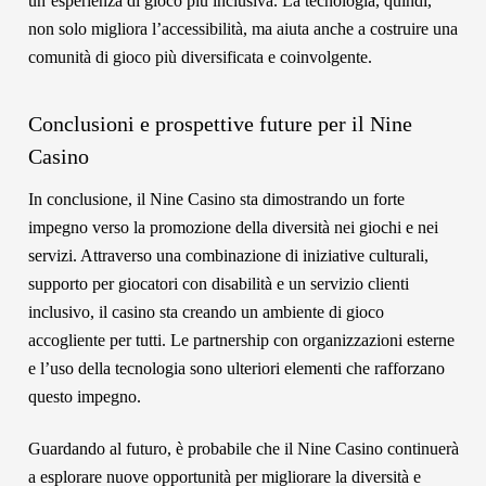
un’esperienza di gioco più inclusiva. La tecnologia, quindi,
non solo migliora l’accessibilità, ma aiuta anche a costruire una
comunità di gioco più diversificata e coinvolgente.
Conclusioni e prospettive future per il Nine
Casino
In conclusione, il Nine Casino sta dimostrando un forte
impegno verso la promozione della diversità nei giochi e nei
servizi. Attraverso una combinazione di iniziative culturali,
supporto per giocatori con disabilità e un servizio clienti
inclusivo, il casino sta creando un ambiente di gioco
accogliente per tutti. Le partnership con organizzazioni esterne
e l’uso della tecnologia sono ulteriori elementi che rafforzano
questo impegno.
Guardando al futuro, è probabile che il Nine Casino continuerà
a esplorare nuove opportunità per migliorare la diversità e