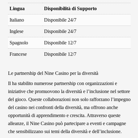
Lingua
Disponibilità di Supporto
Italiano
Disponibile 24/7
Inglese
Disponibile 24/7
Spagnolo
Disponibile 12/7
Francese
Disponibile 12/7
Le partnership del Nine Casino per la diversità
Il ha stabilito numerose partnership con organizzazioni e
iniziative che promuovono la diversità e l’inclusione nel settore
del gioco. Queste collaborazioni non solo rafforzano l’impegno
del casino nei confronti della diversità, ma offrono anche
opportunità di apprendimento e crescita. Attraverso queste
alleanze, il Nine Casino può partecipare a eventi e campagne
che sensibilizzano sui temi della diversità e dell’inclusione.