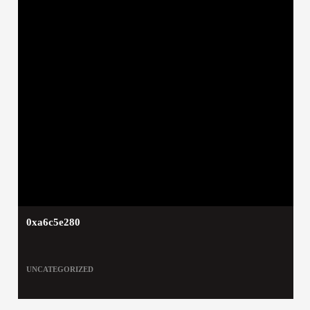
0xa6c5e280
UNCATEGORIZED