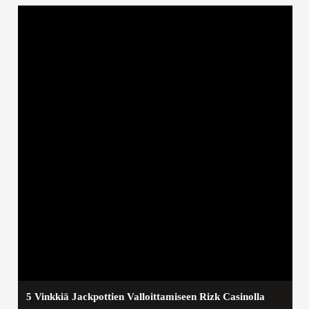
5 Vinkkiä Jackpottien Valloittamiseen Rizk Casinolla