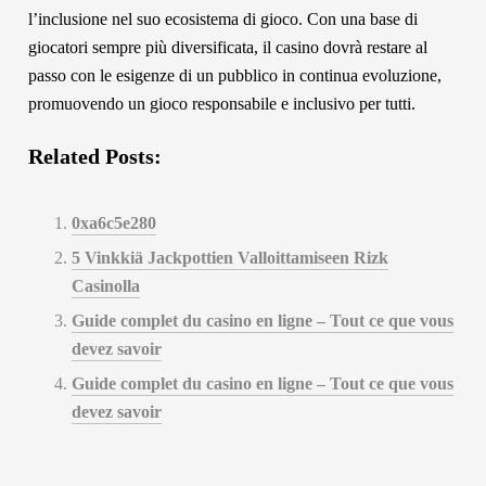
l’inclusione nel suo ecosistema di gioco. Con una base di
giocatori sempre più diversificata, il casino dovrà restare al
passo con le esigenze di un pubblico in continua evoluzione,
promuovendo un gioco responsabile e inclusivo per tutti.
Related Posts:
0xa6c5e280
5 Vinkkiä Jackpottien Valloittamiseen Rizk
Casinolla
Guide complet du casino en ligne – Tout ce que vous
devez savoir
Guide complet du casino en ligne – Tout ce que vous
devez savoir