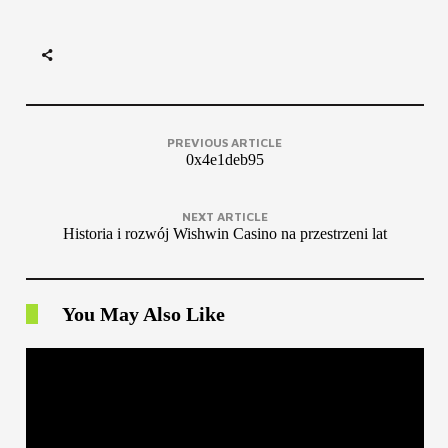
PREVIOUS ARTICLE
0x4e1deb95
NEXT ARTICLE
Historia i rozwój Wishwin Casino na przestrzeni lat
You May Also Like