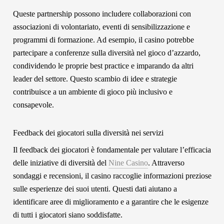
Queste partnership possono includere collaborazioni con
associazioni di volontariato, eventi di sensibilizzazione e
programmi di formazione. Ad esempio, il casino potrebbe
partecipare a conferenze sulla diversità nel gioco d’azzardo,
condividendo le proprie best practice e imparando da altri
leader del settore. Questo scambio di idee e strategie
contribuisce a un ambiente di gioco più inclusivo e
consapevole.
Feedback dei giocatori sulla diversità nei servizi
Il feedback dei giocatori è fondamentale per valutare l’efficacia
delle iniziative di diversità del
Nine Casino
. Attraverso
sondaggi e recensioni, il casino raccoglie informazioni preziose
sulle esperienze dei suoi utenti. Questi dati aiutano a
identificare aree di miglioramento e a garantire che le esigenze
di tutti i giocatori siano soddisfatte.