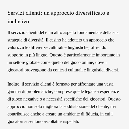
Servizi clienti: un approccio diversificato e
inclusivo
Il servizio clienti del è un altro aspetto fondamentale della sua
strategia di diversità. Il casino ha adottato un approccio che
valorizza le differenze culturali e linguistiche, offrendo
supporto in più lingue. Questo è particolarmente importante in
un settore globale come quello del gioco online, dove i
giocatori provengono da contesti culturali e linguistici diversi.
Inoltre, il servizio clienti è formato per affrontare una vasta
gamma di problematiche, comprese quelle legate a esperienze
di gioco negative o a necessità specifiche dei giocatori. Questo
approccio non solo migliora la soddisfazione del cliente, ma
contribuisce anche a creare un ambiente di fiducia, in cui i
giocatori si sentono ascoltati e rispettati.