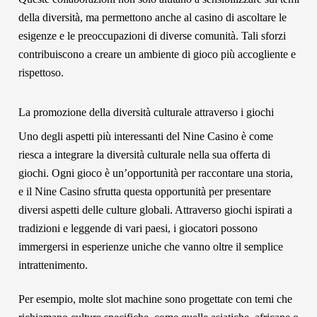
della diversità, ma permettono anche al casino di ascoltare le
esigenze e le preoccupazioni di diverse comunità. Tali sforzi
contribuiscono a creare un ambiente di gioco più accogliente e
rispettoso.
La promozione della diversità culturale attraverso i giochi
Uno degli aspetti più interessanti del Nine Casino è come
riesca a integrare la diversità culturale nella sua offerta di
giochi. Ogni gioco è un’opportunità per raccontare una storia,
e il Nine Casino sfrutta questa opportunità per presentare
diversi aspetti delle culture globali. Attraverso giochi ispirati a
tradizioni e leggende di vari paesi, i giocatori possono
immergersi in esperienze uniche che vanno oltre il semplice
intrattenimento.
Per esempio, molte slot machine sono progettate con temi che