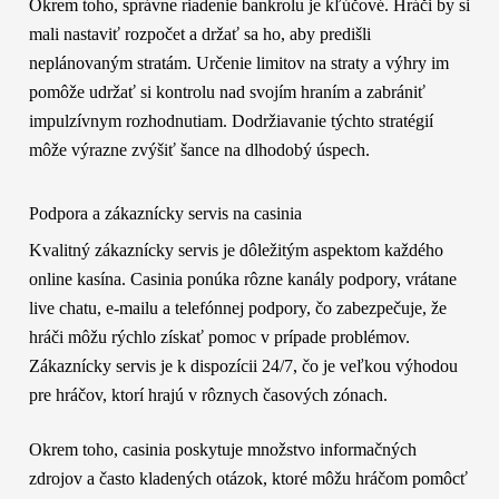
Okrem toho, správne riadenie bankrolu je kľúčové. Hráči by si
mali nastaviť rozpočet a držať sa ho, aby predišli
neplánovaným stratám. Určenie limitov na straty a výhry im
pomôže udržať si kontrolu nad svojím hraním a zabrániť
impulzívnym rozhodnutiam. Dodržiavanie týchto stratégií
môže výrazne zvýšiť šance na dlhodobý úspech.
Podpora a zákaznícky servis na casinia
Kvalitný zákaznícky servis je dôležitým aspektom každého
online kasína. Casinia ponúka rôzne kanály podpory, vrátane
live chatu, e-mailu a telefónnej podpory, čo zabezpečuje, že
hráči môžu rýchlo získať pomoc v prípade problémov.
Zákaznícky servis je k dispozícii 24/7, čo je veľkou výhodou
pre hráčov, ktorí hrajú v rôznych časových zónach.
Okrem toho, casinia poskytuje množstvo informačných
zdrojov a často kladených otázok, ktoré môžu hráčom pomôcť