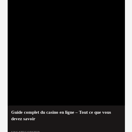
Guide complet du casino en ligne – Tout ce que vous
devez savoir