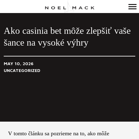
Primary
Navigation
Ako casinia bet môže zlepšiť vaše
šance na vysoké výhry
MAY 10, 2026
UNCATEGORIZED
V tomto článku sa pozrieme na to, ako môže