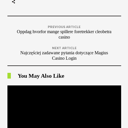
PREVIOUS ARTICLE
Oppdag hvorfor mange spillere foretrekker cleobetra
casino
NEXT ARTICLE
Najczęściej zadawane pytania dotyczące Magius
Casino Login
You May Also Like