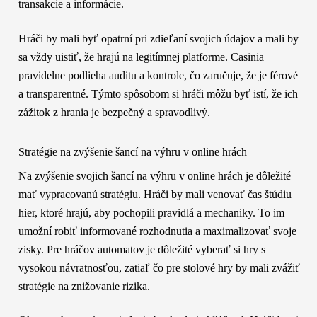
transakcie a informácie.
Hráči by mali byť opatrní pri zdieľaní svojich údajov a mali by
sa vždy uistiť, že hrajú na legitímnej platforme. Casinia
pravidelne podlieha auditu a kontrole, čo zaručuje, že je férové
a transparentné. Týmto spôsobom si hráči môžu byť istí, že ich
zážitok z hrania je bezpečný a spravodlivý.
Stratégie na zvýšenie šancí na výhru v online hrách
Na zvýšenie svojich šancí na výhru v online hrách je dôležité
mať vypracovanú stratégiu. Hráči by mali venovať čas štúdiu
hier, ktoré hrajú, aby pochopili pravidlá a mechaniky. To im
umožní robiť informované rozhodnutia a maximalizovať svoje
zisky. Pre hráčov automatov je dôležité vyberať si hry s
vysokou návratnosťou, zatiaľ čo pre stolové hry by mali zvážiť
stratégie na znižovanie rizika.