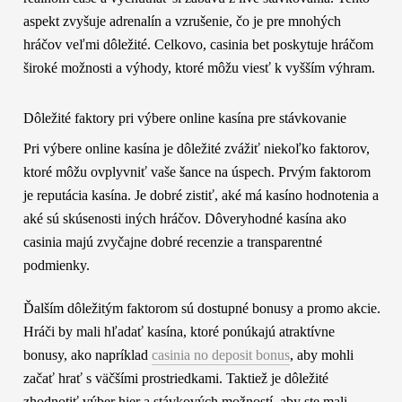
aspekt zvyšuje adrenalín a vzrušenie, čo je pre mnohých
hráčov veľmi dôležité. Celkovo, casinia bet poskytuje hráčom
široké možnosti a výhody, ktoré môžu viesť k vyšším výhram.
Dôležité faktory pri výbere online kasína pre stávkovanie
Pri výbere online kasína je dôležité zvážiť niekoľko faktorov,
ktoré môžu ovplyvniť vaše šance na úspech. Prvým faktorom
je reputácia kasína. Je dobré zistiť, aké má kasíno hodnotenia a
aké sú skúsenosti iných hráčov. Dôveryhodné kasína ako
casinia majú zvyčajne dobré recenzie a transparentné
podmienky.
Ďalším dôležitým faktorom sú dostupné bonusy a promo akcie.
Hráči by mali hľadať kasína, ktoré ponúkajú atraktívne
bonusy, ako napríklad
casinia no deposit bonus
, aby mohli
začať hrať s väčšími prostriedkami. Taktiež je dôležité
zhodnotiť výber hier a stávkových možností, aby ste mali