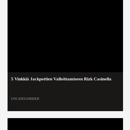
5 Vinkkiä Jackpottien Valloittamiseen Rizk Casinolla
UNCATEGORIZED