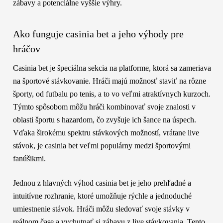
zábavy a potenciálne vyššie výhry.
Ako funguje casinia bet a jeho výhody pre
hráčov
Casinia bet je špeciálna sekcia na platforme, ktorá sa zameriava
na športové stávkovanie. Hráči majú možnosť staviť na rôzne
športy, od futbalu po tenis, a to vo veľmi atraktívnych kurzoch.
Týmto spôsobom môžu hráči kombinovať svoje znalosti v
oblasti športu s hazardom, čo zvyšuje ich šance na úspech.
Vďaka širokému spektru stávkových možností, vrátane live
stávok, je casinia bet veľmi populárny medzi športovými
fanúšikmi.
Jednou z hlavných výhod casinia bet je jeho prehľadné a
intuitívne rozhranie, ktoré umožňuje rýchle a jednoduché
umiestnenie stávok. Hráči môžu sledovať svoje stávky v
reálnom čase a vychutnať si zábavu z live stávkovania. Tento