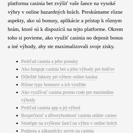
platforma casinia bet zvýšiť vaše šance na vysoké
výhry v online hazardných hrách. Preskúmame rôzne
aspekty, ako sú bonusy, aplikácie a prístup k rôznym
hrám, ktoré sú k dispozícii na tejto platforme. Okrem
toho si povieme, ako využiť casinia no deposit bonus
a iné výhody, aby ste maximalizovali svoje zisky.
Prehľad casinia a jeho ponuky
Ako funguje casinia bet a jeho výhody pre hráčov
Dôležité faktory pri výbere online kasína
Rôzne typy bonusov a ich využitie
Ako využívať casinia promo code pre maximálne
výhody
Prehľad casinia app a jej výhod
Bezpečnosť a dôveryhodnosť casinia online casino
Stratégie na zvýšenie šancí na výhru v online hrách
Podpora a zákaznícky servis na casinia