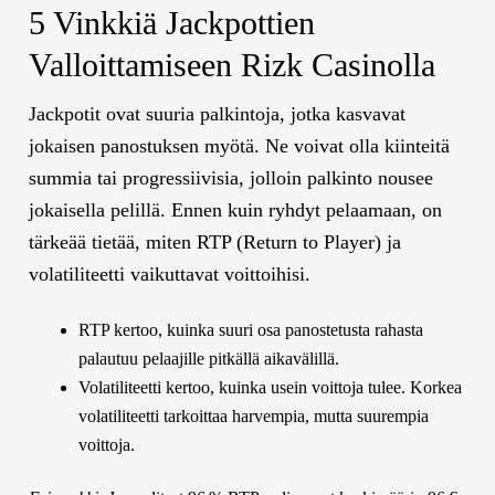
5 Vinkkiä Jackpottien
Valloittamiseen Rizk Casinolla
Jackpotit ovat suuria palkintoja, jotka kasvavat
jokaisen panostuksen myötä. Ne voivat olla kiinteitä
summia tai progressiivisia, jolloin palkinto nousee
jokaisella pelillä. Ennen kuin ryhdyt pelaamaan, on
tärkeää tietää, miten RTP (Return to Player) ja
volatiliteetti vaikuttavat voittoihisi.
RTP kertoo, kuinka suuri osa panostetusta rahasta
palautuu pelaajille pitkällä aikavälillä.
Volatiliteetti kertoo, kuinka usein voittoja tulee. Korkea
volatiliteetti tarkoittaa harvempia, mutta suurempia
voittoja.