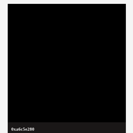
0xa6c5e280