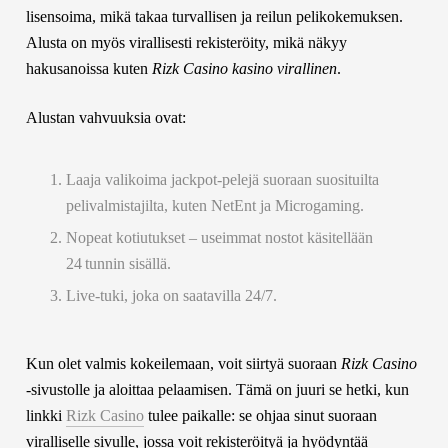
lisensoima, mikä takaa turvallisen ja reilun pelikokemuksen.
Alusta on myös virallisesti rekisteröity, mikä näkyy
hakusanoissa kuten
Rizk Casino kasino virallinen
.
Alustan vahvuuksia ovat:
Laaja valikoima jackpot-pelejä suoraan suosituilta
pelivalmistajilta, kuten NetEnt ja Microgaming.
Nopeat kotiutukset – useimmat nostot käsitellään
24 tunnin sisällä.
Live‑tuki, joka on saatavilla 24/7.
Kun olet valmis kokeilemaan, voit siirtyä suoraan
Rizk Casino
-sivustolle ja aloittaa pelaamisen. Tämä on juuri se hetki, kun
linkki
Rizk Casino
tulee paikalle: se ohjaa sinut suoraan
viralliselle sivulle, jossa voit rekisteröityä ja hyödyntää