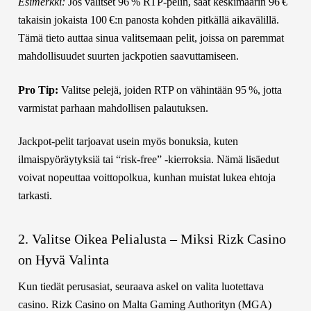
Esimerkki:
Jos valitset 96 % RTP‑pelin, saat keskimäärin 96 €
takaisin jokaista 100 €:n panosta kohden pitkällä aikavälillä.
Tämä tieto auttaa sinua valitsemaan pelit, joissa on paremmat
mahdollisuudet suurten jackpotien saavuttamiseen.
Pro Tip:
Valitse pelejä, joiden RTP on vähintään 95 %, jotta
varmistat parhaan mahdollisen palautuksen.
Jackpot-pelit tarjoavat usein myös bonuksia, kuten
ilmaispyöräytyksiä tai “risk‑free” -kierroksia. Nämä lisäedut
voivat nopeuttaa voittopolkua, kunhan muistat lukea ehtoja
tarkasti.
2. Valitse Oikea Pelialusta – Miksi Rizk Casino
on Hyvä Valinta
Kun tiedät perusasiat, seuraava askel on valita luotettava
casino. Rizk Casino on Malta Gaming Authorityn (MGA)